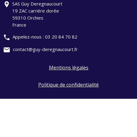
add_location
SAS Guy Deregnaucourt
19 ZAC carrière dorée
59310 Orchies
France
phone
Appelez-nous :
03 20 84 70 82
mail
contact@guy-deregnaucourt.fr
Mentions légales
Politique de confidentialité