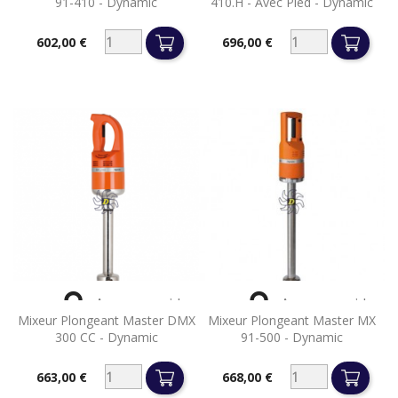
91-410 - Dynamic
410.H - Avec Pied - Dynamic
602,00 €
696,00 €
Prix
Prix


Aperçu rapide
Aperçu rapide
Mixeur Plongeant Master DMX
Mixeur Plongeant Master MX
300 CC - Dynamic
91-500 - Dynamic
663,00 €
668,00 €
Prix
Prix