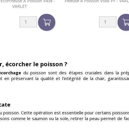


/écorcheuse À Poisson V438 -
Peleuse À Poisson V568 PF - VAR
Aperçu rapide
Aperçu rapide
VARLET
r, écorcher le poisson ?
’écorchage
du poisson sont des étapes cruciales dans la prép
en préservant la qualité et l’intégrité de la chair, garantissan
icate
u poisson. Cette opération est essentielle pour certains poisson
ns comme le saumon ou la sole, retirer la peau permet de facili