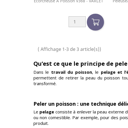

Ecorcheuse À Poisson V368 - VARLET
Peleuse
Aperçu rapide
( Affichage 1-3 de 3 article(s))
Qu’est ce que le principe de pele
Dans le
travail du poisson
, le
pelage et l
permettent de retirer la peau du poisson tout 
transformé.
Peler un poisson : une technique dél
Le
pelage
consiste à enlever la peau externe d
ou non comestible. Par exemple, pour des poisso
produit.