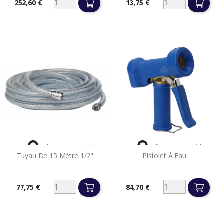
252,60 €
13,75 €
Prix
Prix


Aperçu rapide
Aperçu rapide
Tuyau De 15 Mètre 1/2"
Pistolet À Eau
77,75 €
84,70 €
Prix
Prix