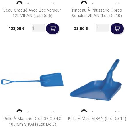


Aperçu rapide
Aperçu rapide
Seau Gradué Avec Bec Verseur
Pinceau À Pâtisserie Fibres
12L VIKAN (lot De 6)
Souples VIKAN (lot De 10)
128,00 €
33,00 €
Prix
Prix


Aperçu rapide
Aperçu rapide
Pelle À Manche Droit 38 X 34 X
Pelle À Main VIKAN (lot De 12)
103 Cm VIKAN (lot De 5)