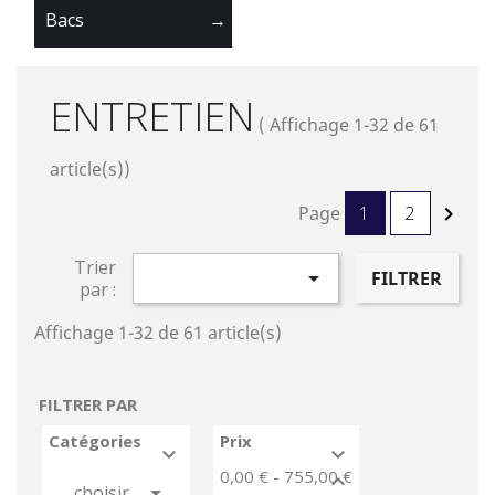
Bacs
→
ENTRETIEN
( Affichage 1-32 de 61
article(s))
Page
1
2

Trier

FILTRER
par :
Affichage 1-32 de 61 article(s)
FILTRER PAR
Catégories
Prix


0,00 € - 755,00 €



choisir