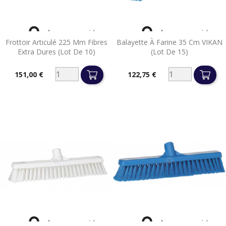


Aperçu rapide
Aperçu rapide
Frottoir Articulé 225 Mm Fibres
Balayette À Farine 35 Cm VIKAN
Extra Dures (lot De 10)
(lot De 15)
151,00 €
122,75 €
Prix
Prix


Aperçu rapide
Aperçu rapide