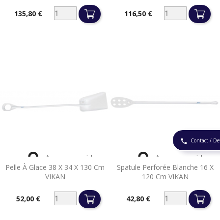
135,80 €
116,50 €
Prix
Prix
Contact / De
phone


Aperçu rapide
Aperçu rapide
Pelle À Glace 38 X 34 X 130 Cm
Spatule Perforée Blanche 16 X
VIKAN
120 Cm VIKAN
52,00 €
42,80 €
Prix
Prix