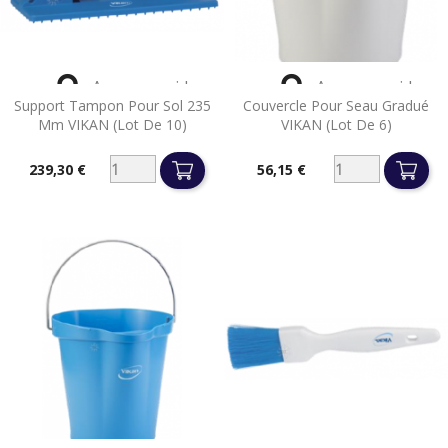


Aperçu rapide
Aperçu rapide
Support Tampon Pour Sol 235
Couvercle Pour Seau Gradué
Mm VIKAN (lot De 10)
VIKAN (lot De 6)
239,30 €
56,15 €
Prix
Prix