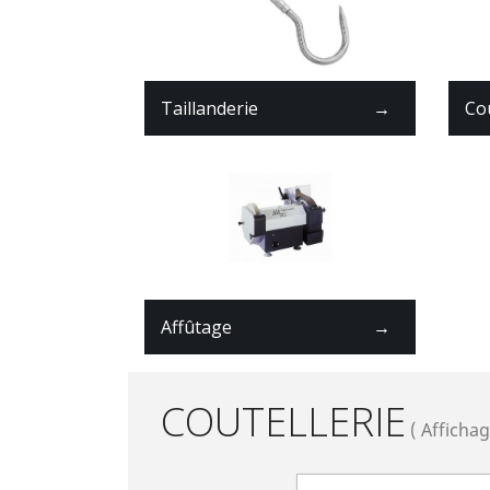
Taillanderie
→
Co
Affûtage
→
COUTELLERIE
( Affichag