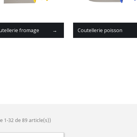
utellerie fromage
→
Coutellerie poisson
e 1-32 de 89 article(s))