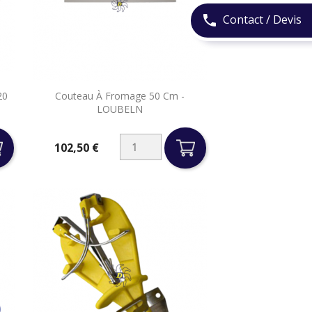
Contact / Devis
phone

20
Couteau À Fromage 50 Cm -
Aperçu rapide
LOUBELN
102,50 €
Prix