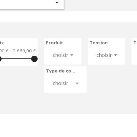

ix
Produit
Tension
T
00 € - 2 660,00 €


choisir
choisir
Type de couteau

choisir