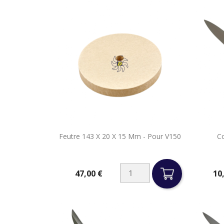

Feutre 143 X 20 X 15 Mm - Pour V150
Co
Aperçu rapide
47,00 €
10
Prix
Prix