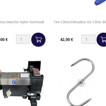


 Inox Manche Nylon Surmoulé
Tire-Côtes/Dénudeur De Côtes Bl
Aperçu rapide
Aperçu rapide
,00 €
42,00 €
Prix