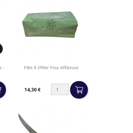

e -
Pâte À Effiler Pour Affûteuse
Aperçu rapide
14,30 €
Prix