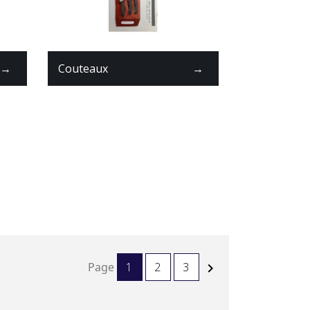
→
Couteaux
→
Page
1
2
3
