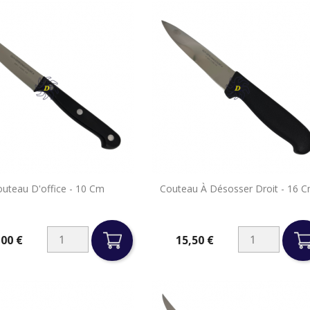


uteau D'office - 10 Cm
Couteau À Désosser Droit - 16 
Aperçu rapide
Aperçu rapide
,00 €
15,50 €
Prix