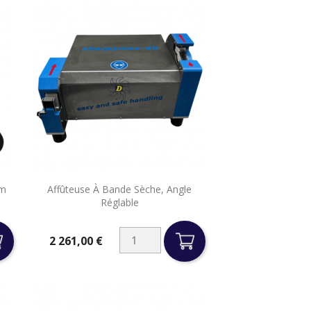

Cm
Affûteuse À Bande Sèche, Angle
Aperçu rapide
Réglable
2 261,00 €
Prix