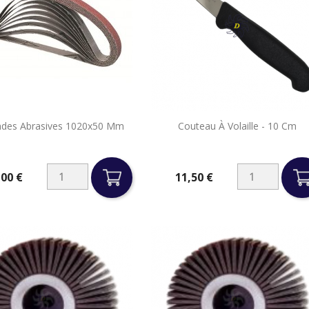


ndes Abrasives 1020x50 Mm
Couteau À Volaille - 10 Cm
Aperçu rapide
Aperçu rapide
,00 €
11,50 €
Prix