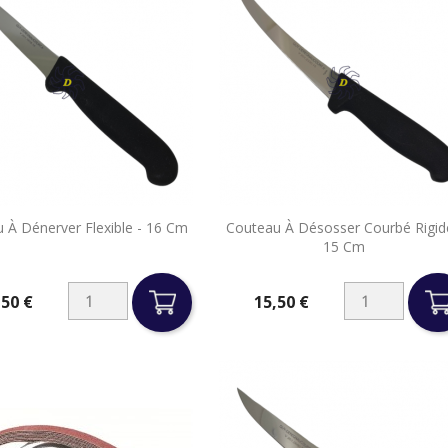


 À Dénerver Flexible - 16 Cm
Couteau À Désosser Courbé Rigid
Aperçu rapide
Aperçu rapide
15 Cm
,50 €
15,50 €
Prix