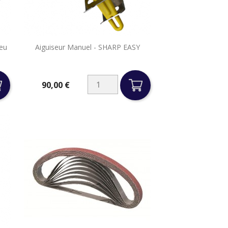

eu
Aiguiseur Manuel - SHARP EASY
Aperçu rapide
90,00 €
Prix