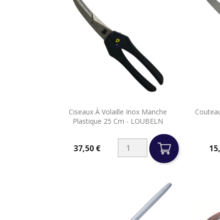

Ciseaux À Volaille Inox Manche
Couteau
Aperçu rapide
Plastique 25 Cm - LOUBELN
37,50 €
15
Prix
Prix