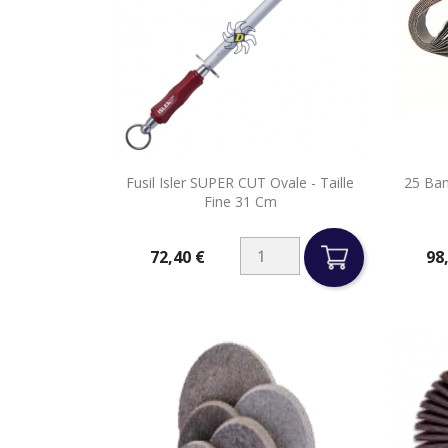

Fusil Isler SUPER CUT Ovale - Taille
25 Ba
Aperçu rapide
Fine 31 Cm
72,40 €
98
Prix
Prix