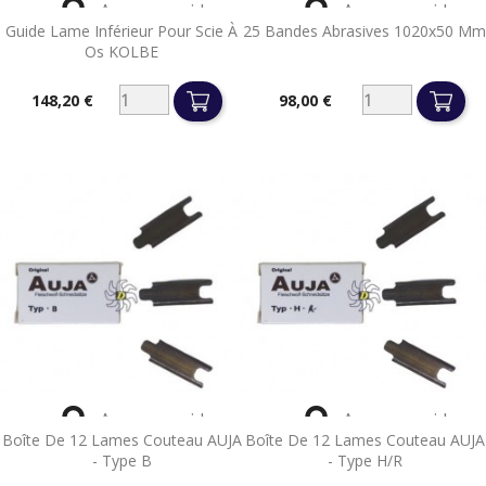


Aperçu rapide
Aperçu rapide
Guide Lame Inférieur Pour Scie À
25 Bandes Abrasives 1020x50 Mm
Os KOLBE
148,20 €
98,00 €
Prix
Prix


Aperçu rapide
Aperçu rapide
Boîte De 12 Lames Couteau AUJA
Boîte De 12 Lames Couteau AUJA
- Type B
- Type H/R