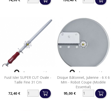
Prix
Prix


Aperçu rapide
Aperçu rapide
Fusil Isler SUPER CUT Ovale -
Disque Bâtonnet, Julienne - 6 X 6
Taille Fine 31 Cm
Mm - Robot Coupe (Modèle
Essential)
72,40 €
95,00 €
Prix
Prix