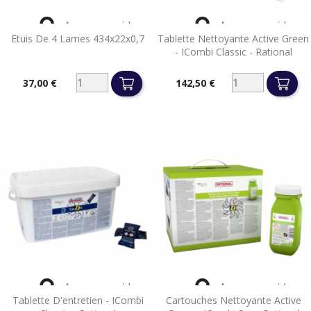


Aperçu rapide
Aperçu rapide
Etuis De 4 Lames 434x22x0,7
Tablette Nettoyante Active Green
- ICombi Classic - Rational
37,00 €
142,50 €
Prix
Prix


Aperçu rapide
Aperçu rapide
Tablette D'entretien - ICombi
Cartouches Nettoyante Active