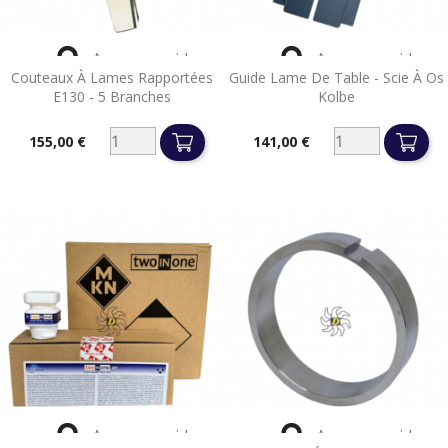


Aperçu rapide
Aperçu rapide
Couteaux À Lames Rapportées
Guide Lame De Table - Scie À Os
E130 - 5 Branches
Kolbe
155,00 €
141,00 €
Prix
Prix


Aperçu rapide
Aperçu rapide