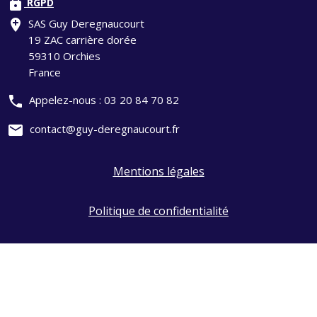
lock
RGPD
add_location
SAS Guy Deregnaucourt
19 ZAC carrière dorée
59310 Orchies
France
phone
Appelez-nous :
03 20 84 70 82
mail
contact@guy-deregnaucourt.fr
Mentions légales
Politique de confidentialité