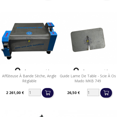


Aperçu rapide
Aperçu rapide
Affûteuse À Bande Sèche, Angle
Guide Lame De Table - Scie À Os
Réglable
Mado MKB 749
2 261,00 €
26,50 €
Prix
Prix