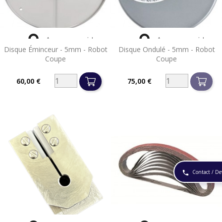


Aperçu rapide
Aperçu rapide
Disque Éminceur - 5mm - Robot
Disque Ondulé - 5mm - Robot
Coupe
Coupe
60,00 €
75,00 €
Prix
Prix
Contact / De
phone