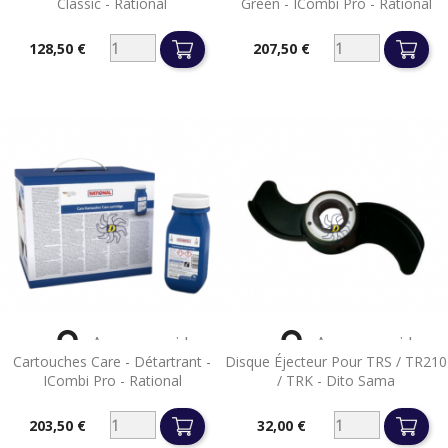
Classic - Rational
Green - ICombi Pro - Rational
128,50 €
207,50 €
Prix
Prix


Aperçu rapide
Aperçu rapide
Cartouches Care - Détartrant -
Disque Éjecteur Pour TRS / TR210
ICombi Pro - Rational
/ TRK - Dito Sama
203,50 €
32,00 €
Prix
Prix