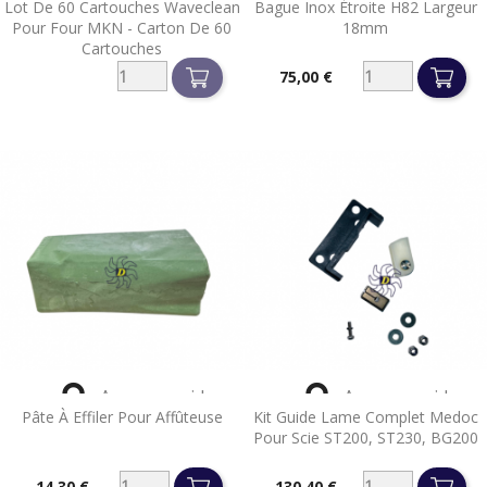
Lot De 60 Cartouches Waveclean
Bague Inox Étroite H82 Largeur
Pour Four MKN - Carton De 60
18mm
Cartouches
75,00 €
Prix


Aperçu rapide
Aperçu rapide
Pâte À Effiler Pour Affûteuse
Kit Guide Lame Complet Medoc
Pour Scie ST200, ST230, BG200
14,30 €
130,40 €