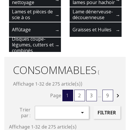
nettoyage
lames pour hachoir
Lames et pièces de
Lame dénerveuse-
→
→
scie à os
découenneuse
Affûtage
→
Graisses et Huiles
→
Disques coupe-
légumes, cutters et
→
combinés
CONSOMMABLES
(
Affichage 1-32 de 275 article(s))
Page
1
2
3
…
9

Trier

FILTRER
par :
Affichage 1-32 de 275 article(s)