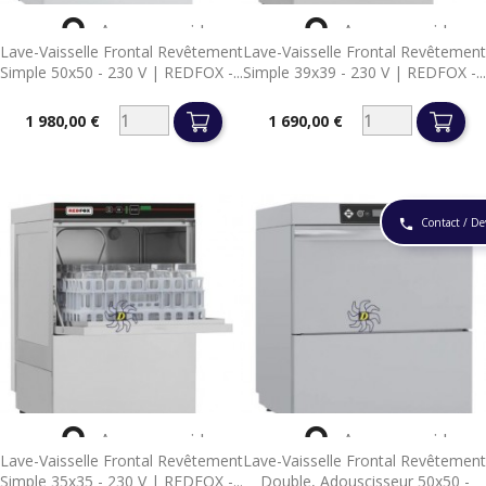


Aperçu rapide
Aperçu rapide
Lave-Vaisselle Frontal Revêtement
Lave-Vaisselle Frontal Revêtement
Simple 50x50 - 230 V | REDFOX -...
Simple 39x39 - 230 V | REDFOX -...
1 980,00 €
1 690,00 €
Prix
Prix
Contact / De
phone


Aperçu rapide
Aperçu rapide
Lave-Vaisselle Frontal Revêtement
Lave-Vaisselle Frontal Revêtement
Simple 35x35 - 230 V | REDFOX -...
Double, Adouscisseur 50x50 -