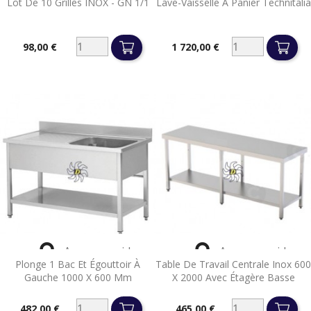
Lot De 10 Grilles INOX - GN 1/1
Lave-Vaisselle À Panier Technitalia
98,00 €
1 720,00 €
Prix
Prix


Aperçu rapide
Aperçu rapide
Plonge 1 Bac Et Égouttoir À
Table De Travail Centrale Inox 600
Gauche 1000 X 600 Mm
X 2000 Avec Étagère Basse
482,00 €
465,00 €