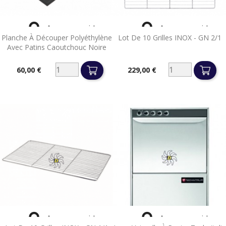


Aperçu rapide
Aperçu rapide
Planche À Découper Polyéthylène
Lot De 10 Grilles INOX - GN 2/1
Avec Patins Caoutchouc Noire
60,00 €
229,00 €
Prix
Prix


Aperçu rapide
Aperçu rapide