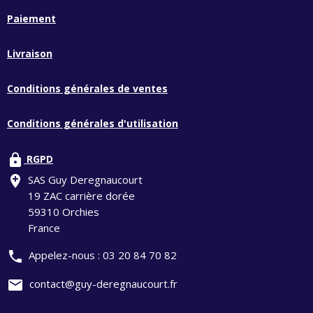
Paiement
Livraison
Conditions générales de ventes
Conditions générales d'utilisation
lock
RGPD
add_location
SAS Guy Deregnaucourt
19 ZAC carrière dorée
59310 Orchies
France
phone
Appelez-nous :
03 20 84 70 82
mail
contact@guy-deregnaucourt.fr