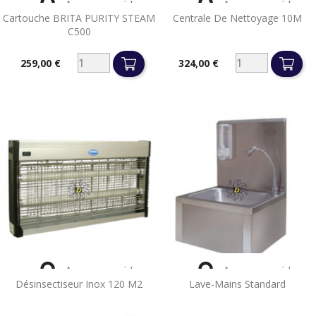


Aperçu rapide
Aperçu rapide
Cartouche BRITA PURITY STEAM
Centrale De Nettoyage 10M
C500
259,00 €
324,00 €
Prix
Prix


Aperçu rapide
Aperçu rapide
Désinsectiseur Inox 120 M2
Lave-Mains Standard