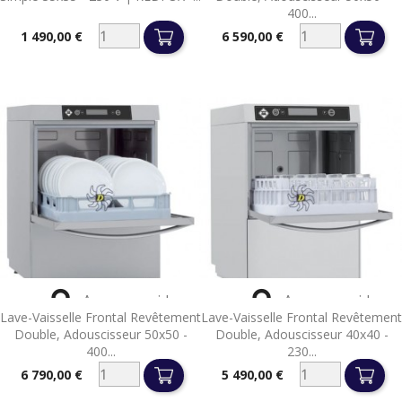
400...
1 490,00 €
6 590,00 €
Prix
Prix


Aperçu rapide
Aperçu rapide
Lave-Vaisselle Frontal Revêtement
Lave-Vaisselle Frontal Revêtement
Double, Adouscisseur 50x50 -
Double, Adouscisseur 40x40 -
400...
230...
6 790,00 €
5 490,00 €
Prix
Prix