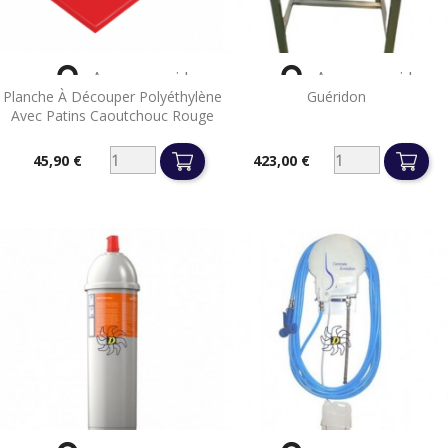


Aperçu rapide
Aperçu rapide
Planche À Découper Polyéthylène
Guéridon
Avec Patins Caoutchouc Rouge
45,90 €
423,00 €
Prix
Prix