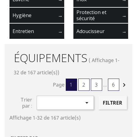
Protection et
Hygiène
→
→
sécurité
Entretien
→
Adoucisseur
→
ÉQUIPEMENTS
( Affichage 1-
32 de 167 article(s))
Page
1
2
3
…
6

Trier

FILTRER
par :
Affichage 1-32 de 167 article(s)