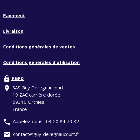
Paiement
Livraison
Conditions générales de ventes
Conditions générales d'utilisation
lock
RGPD
add_location
SAS Guy Deregnaucourt
19 ZAC carrière dorée
59310 Orchies
France
phone
Appelez-nous :
03 20 84 70 82
mail
contact@guy-deregnaucourt.fr