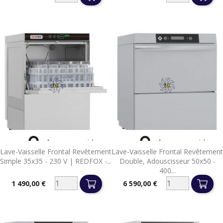
Prix
Prix


Aperçu rapide
Aperçu rapide
Lave-Vaisselle Frontal Revêtement
Lave-Vaisselle Frontal Revêtement
Simple 35x35 - 230 V | REDFOX -...
Double, Adouscisseur 50x50 -
400...
1 490,00 €
6 590,00 €
Prix
Prix