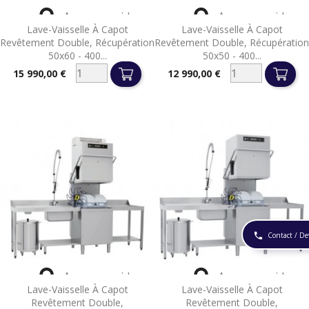


Aperçu rapide
Aperçu rapide
Lave-Vaisselle À Capot
Lave-Vaisselle À Capot
Revêtement Double, Récupération
Revêtement Double, Récupération
50x60 - 400...
50x50 - 400...
15 990,00 €
12 990,00 €
Prix
Prix
Contact / De
phone


Aperçu rapide
Aperçu rapide
Lave-Vaisselle À Capot
Lave-Vaisselle À Capot
Revêtement Double,
Revêtement Double,