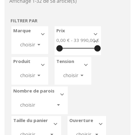
Affichage 1-32 de 58 article(s)
FILTRER PAR
Marque
Prix


0,00 € - 33 990,00 €



choisir
Produit
Tension






choisir
choisir
Nombre de parois



choisir
Taille du panier
Ouverture






choisir
choisir