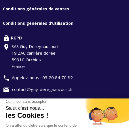
Conditions générales de ventes
Conditions générales d'utilisation
lock
RGPD
add_location
SAS Guy Deregnaucourt
19 ZAC carrière dorée
59310 Orchies
France
phone
Appelez-nous :
03 20 84 70 82
mail
contact@guy-deregnaucourt.fr
Mentions légales
Politique de confidentialité