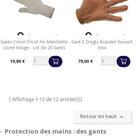


Aperçu rapide
Aperçu rapide
Gants Coton Tricot Fin Manchette
Gant 5 Doigts Bracelet Ressort
Liseré Rouge - Lot De 20 Gants
Inox
19,80 €
79,00 €
Prix
Prix
( Affichage 1-12 de 12 article(s))
Retour en haut

Protection des mains : des gants