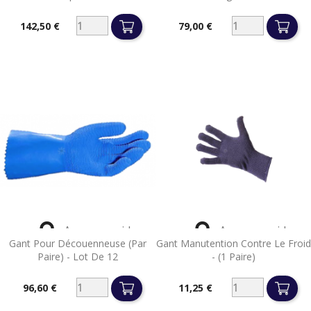
142,50 €
79,00 €
Prix
Prix


Aperçu rapide
Aperçu rapide
Gant Pour Découenneuse (par
Gant Manutention Contre Le Froid
Paire) - Lot De 12
- (1 Paire)
96,60 €
11,25 €
Prix
Prix