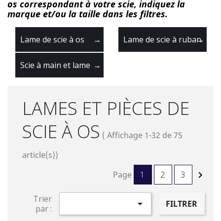
os correspondant à votre scie, indiquez la
marque et/ou la taille dans les filtres.
Lame de scie à os
→
Lame de scie à ruban
→
Scie à main et lame
→
LAMES ET PIÈCES DE
SCIE À OS
( Affichage 1-32 de 75
article(s))
Page
1
2
3

Trier

FILTRER
par :