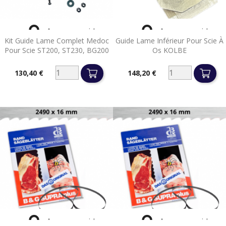


Aperçu rapide
Aperçu rapide
Kit Guide Lame Complet Medoc
Guide Lame Inférieur Pour Scie À
Pour Scie ST200, ST230, BG200
Os KOLBE
130,40 €
148,20 €
Prix
Prix


Aperçu rapide
Aperçu rapide