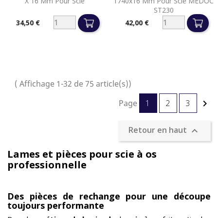
X 16 Mm Pour Scie
1740x16 Mm Pour Scie MEDOC
ST230
34,50 €
42,00 €
Prix
Prix
( Affichage 1-32 de 75 article(s))
Page
1
2
3

Retour en haut

Lames et pièces pour scie à os
professionnelle
Des pièces de rechange pour une découpe
toujours performante