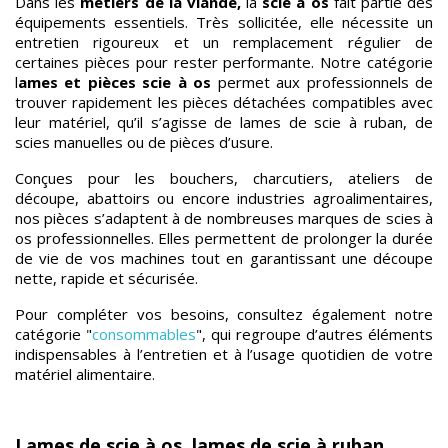
Dans les
métiers de la viande,
la
scie à os
fait partie des
équipements essentiels. Très sollicitée, elle nécessite un
entretien rigoureux et un remplacement régulier de
certaines pièces pour rester performante. Notre catégorie
l
ames et pièces scie à os
permet aux professionnels de
trouver rapidement les pièces détachées compatibles avec
leur matériel, qu’il s’agisse de lames de scie à ruban, de
scies manuelles ou de pièces d’usure.
Conçues pour les bouchers, charcutiers, ateliers de
découpe, abattoirs ou encore industries agroalimentaires,
nos pièces s’adaptent à de nombreuses marques de scies à
os professionnelles. Elles permettent de prolonger la durée
de vie de vos machines tout en garantissant une découpe
nette, rapide et sécurisée.
Pour compléter vos besoins, consultez également notre
catégorie "
consommables
", qui regroupe d’autres éléments
indispensables à l’entretien et à l’usage quotidien de votre
matériel alimentaire.
Lames de scie à os, lames de scie à ruban