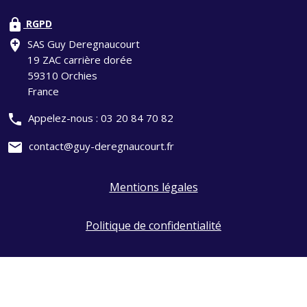
lock
RGPD
add_location
SAS Guy Deregnaucourt
19 ZAC carrière dorée
59310 Orchies
France
phone
Appelez-nous :
03 20 84 70 82
mail
contact@guy-deregnaucourt.fr
Mentions légales
Politique de confidentialité