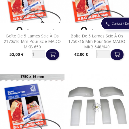
Contact / De
phone


Aperçu rapide
Aperçu rapide
Boîte De 5 Lames Scie À Os
Boîte De 5 Lames Scie À Os
2170x16 Mm Pour Scie MADO
1750x16 Mm Pour Scie MADO
MKB 650
MKB 648/649
52,00 €
42,00 €
Prix
Prix