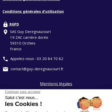
Conditions générales d'utilisation
lock
RGPD
add_location
SAS Guy Deregnaucourt
19 ZAC carrière dorée
59310 Orchies
France
phone
Appelez-nous :
03 20 84 70 82
mail
contact@guy-deregnaucourt.fr
Mentions légales
Politique de confidentialité