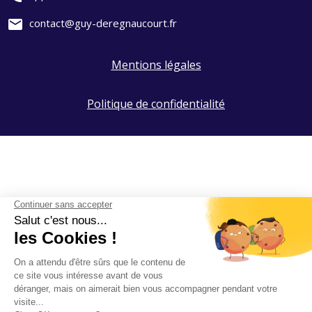
mail
contact@guy-deregnaucourt.fr
Mentions légales
Politique de confidentialité