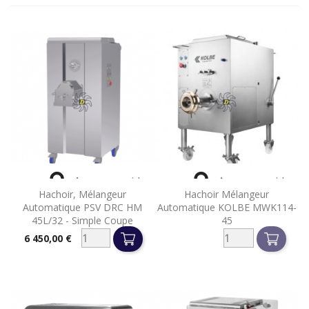


Aperçu rapide
Aperçu rapide
Hachoir, Mélangeur
Hachoir Mélangeur
Automatique PSV DRC HM
Automatique KOLBE MWK114-
45L/32 - Simple Coupe
45
6 450,00 €
Prix