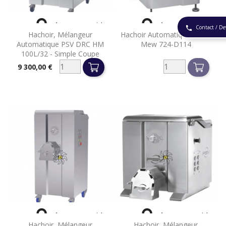


Aperçu rapide
Aperçu rapide
Contact / De
phone
Hachoir, Mélangeur
Hachoir Automatique Mado
Automatique PSV DRC HM
Mew 724-D114
100L/32 - Simple Coupe
9 300,00 €
Prix


Aperçu rapide
Aperçu rapide
Hachoir, Mélangeur
Hachoir, Mélangeur