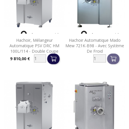


Aperçu rapide
Aperçu rapide
Hachoir, Mélangeur
Hachoir Automatique Mado
Automatique PSV DRC HM
Mew 721K-B98 - Avec Système
100L/114 - Double Coupe
De Froid
9 810,00 €
Prix