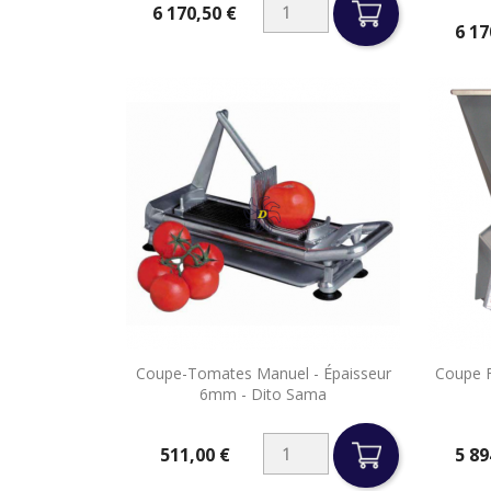
6 170,50 €
Prix
6 17
Prix

Coupe-Tomates Manuel - Épaisseur
Coupe F
Aperçu rapide
6mm - Dito Sama
511,00 €
5 89
Prix
Prix