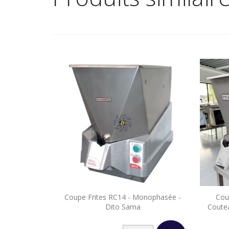

Coupe Frites RC14 - Monophasée -
Cou
Aperçu rapide
Dito Sama
Coute