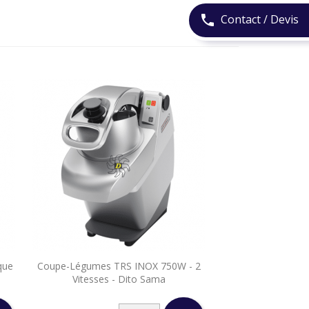
Contact / Devis
phone

que
Coupe-Légumes TRS INOX 750W - 2
Aperçu rapide
Vitesses - Dito Sama