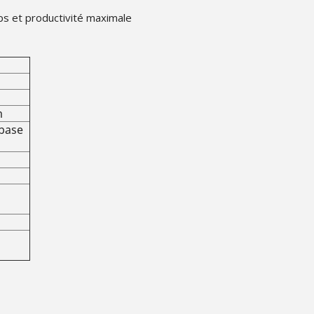
ps et productivité maximale
m
 base