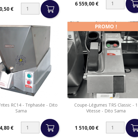
6 559,00 €
Prix
0,50 €
PROMO !


rites RC14 - Triphasée - Dito
Coupe-Légumes TRS Classic - 1
Aperçu rapide
Aperçu rapide
Sama
Vitesse - Dito Sama
4,80 €
1 510,00 €
Prix