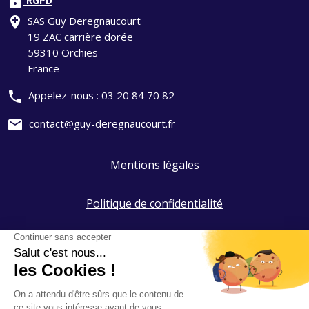
lock
RGPD
add_location
SAS Guy Deregnaucourt
19 ZAC carrière dorée
59310 Orchies
France
phone
Appelez-nous :
03 20 84 70 82
mail
contact@guy-deregnaucourt.fr
Mentions légales
Politique de confidentialité