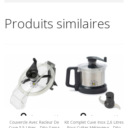
Produits similaires


Aperçu rapide
Aperçu rapide
Couvercle Avec Racleur De
Kit Complet Cuve Inox 2,6 Litres
Cuve 5.5 Litres - Dito Sama
Pour Cutter Mélangeur - Dito