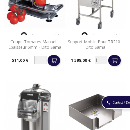


Aperçu rapide
Aperçu rapide
Coupe-Tomates Manuel -
Support Mobile Pour TR210 -
Épaisseur 6mm - Dito Sama
Dito Sama
511,00 €
1 598,00 €
Prix
Prix
Contact / De
phone