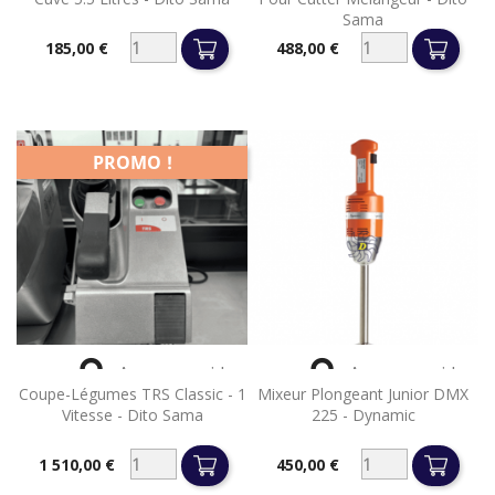
Sama
185,00 €
488,00 €
Prix
Prix
PROMO !


Aperçu rapide
Aperçu rapide
Coupe-Légumes TRS Classic - 1
Mixeur Plongeant Junior DMX
Vitesse - Dito Sama
225 - Dynamic
1 510,00 €
450,00 €
Prix
Prix