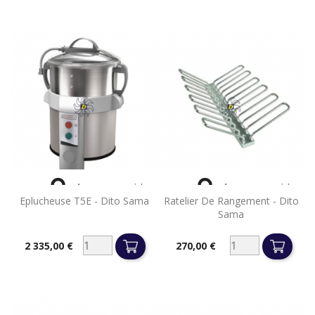


Aperçu rapide
Aperçu rapide
Eplucheuse T5E - Dito Sama
Ratelier De Rangement - Dito
Sama
2 335,00 €
270,00 €
Prix
Prix