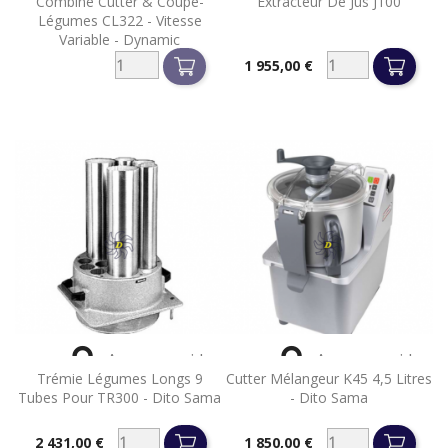
Combiné Cutter & Coupe-
Extracteur De Jus J100
Légumes CL322 - Vitesse
Variable - Dynamic
1 955,00 €
Prix


Aperçu rapide
Aperçu rapide
Trémie Légumes Longs 9
Cutter Mélangeur K45 4,5 Litres
Tubes Pour TR300 - Dito Sama
- Dito Sama
2 431,00 €
1 850,00 €