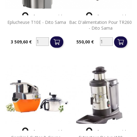


Aperçu rapide
Aperçu rapide
Eplucheuse T10E - Dito Sama
Bac D'alimentation Pour TR260
- Dito Sama
3 509,60 €
550,00 €
Prix
Prix


Aperçu rapide
Aperçu rapide