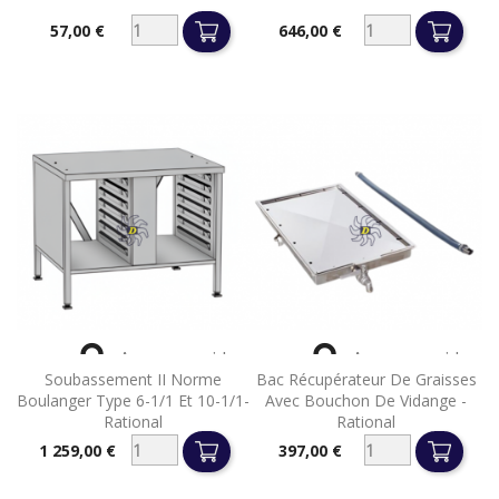
57,00 €
646,00 €
Prix
Prix


Aperçu rapide
Aperçu rapide
Soubassement II Norme
Bac Récupérateur De Graisses
Boulanger Type 6-1/1 Et 10-1/1-
Avec Bouchon De Vidange -
Rational
Rational
1 259,00 €
397,00 €
Prix
Prix