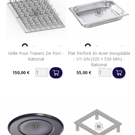


Aperçu rapide
Aperçu rapide
Grille Pour Travers De Porc -
Plat Perforé En Acier Inoxydable
Rational
- 1/1 GN (325 × 530 Mm) -
Rational
150,00 €
55,00 €
Prix
Prix