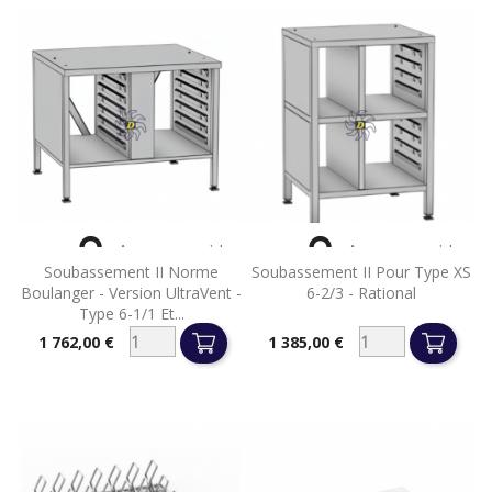


Aperçu rapide
Aperçu rapide
Soubassement II Norme
Soubassement II Pour Type XS
Boulanger - Version UltraVent -
6-2/3 - Rational
Type 6-1/1 Et...
1 762,00 €
1 385,00 €
Prix
Prix