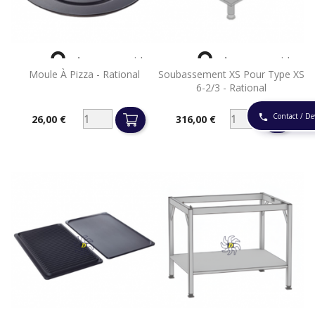


Aperçu rapide
Aperçu rapide
Moule À Pizza - Rational
Soubassement XS Pour Type XS
6-2/3 - Rational
Contact / De
phone
26,00 €
316,00 €
Prix
Prix