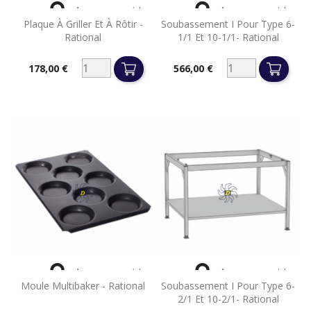


Aperçu rapide
Aperçu rapide
Plaque À Griller Et À Rôtir -
Soubassement I Pour Type 6-
Rational
1/1 Et 10-1/1- Rational
178,00 €
566,00 €
Prix
Prix


Aperçu rapide
Aperçu rapide
Moule Multibaker - Rational
Soubassement I Pour Type 6-
2/1 Et 10-2/1- Rational