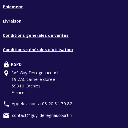
Paiement
Livraison
Conditions générales de ventes
Conditions générales d'utilisation
lock
RGPD
add_location
SAS Guy Deregnaucourt
19 ZAC carrière dorée
59310 Orchies
France
phone
Appelez-nous :
03 20 84 70 82
mail
contact@guy-deregnaucourt.fr