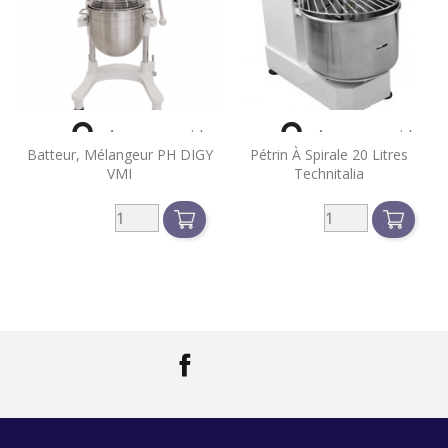


Aperçu rapide
Aperçu rapide
Batteur, Mélangeur PH DIGY
Pétrin À Spirale 20 Litres
VMI
Technitalia
Facebook
LinkedIn