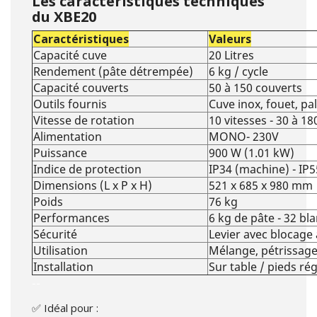
Les caractéristiques techniques
du XBE20
Caractéristiques
Valeurs
Capacité cuve
20 Litres
Rendement (pâte détrempée)
6 kg / cycle
Capacité couverts
50 à 150 couverts
Outils fournis
Cuve inox, fouet, pal
Vitesse de rotation
10 vitesses - 30 à 18
Alimentation
MONO- 230V
Puissance
900 W (1.01 kW)
Indice de protection
IP34 (machine) - I
Dimensions (L x P x H)
521 x 685 x 980 mm
Poids
76 kg
Performances
6 kg de pâte - 32 bl
Sécurité
Levier avec blocage
Utilisation
Mélange, pétrissage
Installation
Sur table / pieds ré
--
✅ Idéal pour :