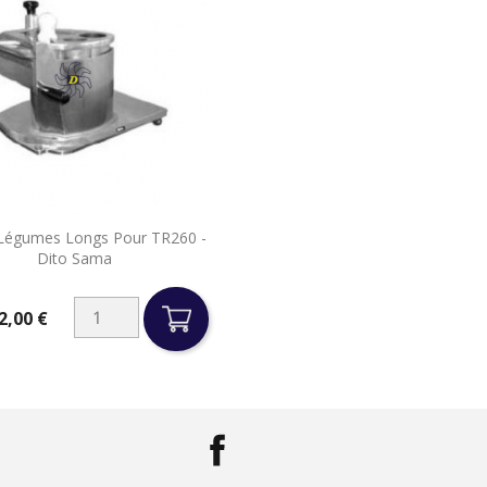

Légumes Longs Pour TR260 -
Aperçu rapide
Dito Sama
2,00 €
Facebook
LinkedIn