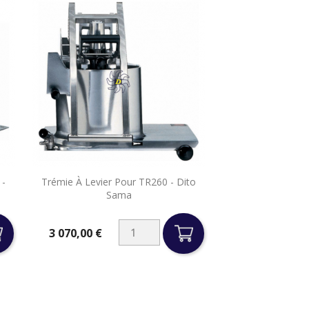

 -
Trémie À Levier Pour TR260 - Dito
Aperçu rapide
Sama
3 070,00 €
Prix