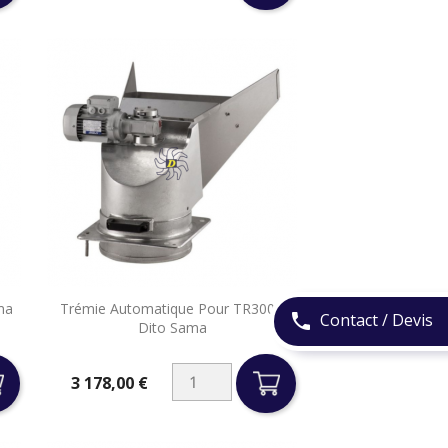

ma
Trémie Automatique Pour TR300 -
Aperçu rapide
Contact / Devis
phone
Dito Sama
3 178,00 €
Prix