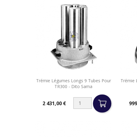

Trémie Légumes Longs 9 Tubes Pour
Trémie 
Aperçu rapide
TR300 - Dito Sama
2 431,00 €
999
Prix
Prix