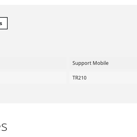
s
Support Mobile
TR210
es