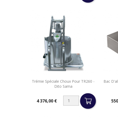

Trémie Spéciale Choux Pour TR260 -
Bac D'al
Aperçu rapide
Dito Sama
4 376,00 €
550
Prix
Prix