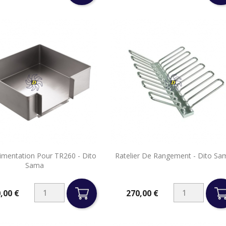


imentation Pour TR260 - Dito
Ratelier De Rangement - Dito Sa
Aperçu rapide
Aperçu rapide
Sama
,00 €
270,00 €
Prix