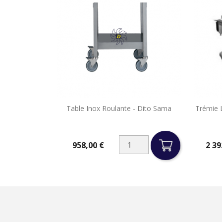

Table Inox Roulante - Dito Sama
Trémie 
Aperçu rapide
958,00 €
2 39
Prix
Prix