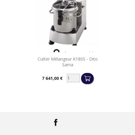

Aperçu rapide
Cutter Mélangeur K180S - Dito
Sama
7 641,00 €
Prix
Facebook
LinkedIn