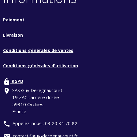
Paiement
Livraison
Conditions générales de ventes
Conditions générales d'utilisation
lock
RGPD
add_location
SAS Guy Deregnaucourt
19 ZAC carrière dorée
59310 Orchies
France
phone
Appelez-nous :
03 20 84 70 82
mail
contact@guy-deregnaucourt.fr