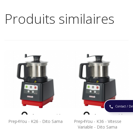
Produits similaires
Contact / De
phone


Aperçu rapide
Aperçu rapide
Prep4You - K26 - Dito Sama
Prep4You - K36 - Vitesse
Variable - Dito Sama