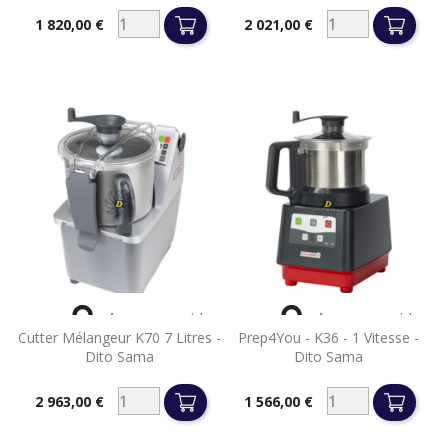
1 820,00 €
2 021,00 €
Prix
Prix


Aperçu rapide
Aperçu rapide
Cutter Mélangeur K70 7 Litres -
Prep4You - K36 - 1 Vitesse -
Dito Sama
Dito Sama
2 963,00 €
1 566,00 €
Prix
Prix