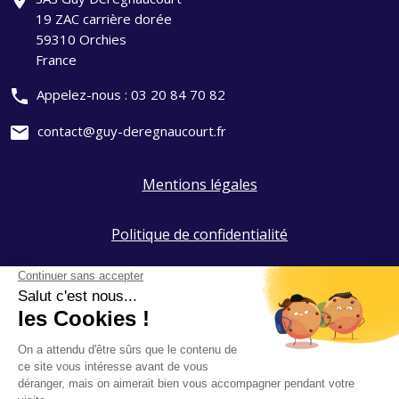
add_location
19 ZAC carrière dorée
59310 Orchies
France
phone
Appelez-nous :
03 20 84 70 82
mail
contact@guy-deregnaucourt.fr
Mentions légales
Politique de confidentialité