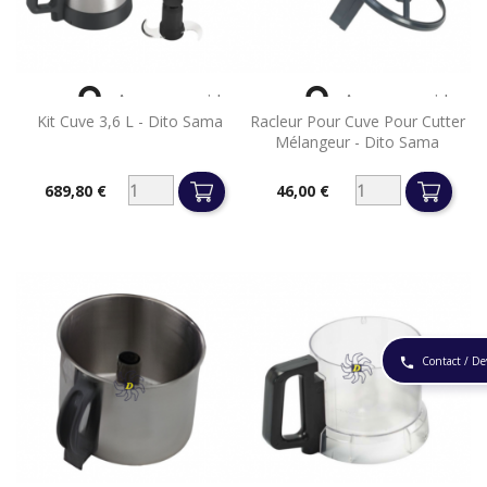


Aperçu rapide
Aperçu rapide
Kit Cuve 3,6 L - Dito Sama
Racleur Pour Cuve Pour Cutter
Mélangeur - Dito Sama
689,80 €
46,00 €
Prix
Prix
Contact / De
phone