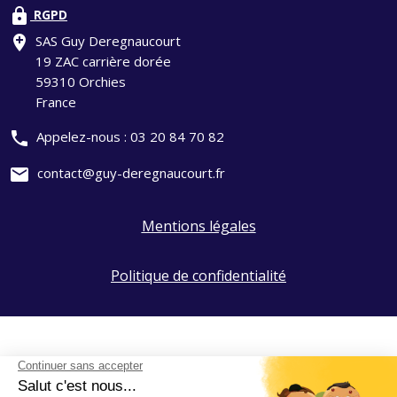
lock
RGPD
add_location
SAS Guy Deregnaucourt
19 ZAC carrière dorée
59310 Orchies
France
phone
Appelez-nous :
03 20 84 70 82
mail
contact@guy-deregnaucourt.fr
Mentions légales
Politique de confidentialité