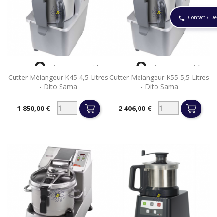
Contact / De
phone


Aperçu rapide
Aperçu rapide
Cutter Mélangeur K45 4,5 Litres
Cutter Mélangeur K55 5,5 Litres
- Dito Sama
- Dito Sama
1 850,00 €
2 406,00 €
Prix
Prix