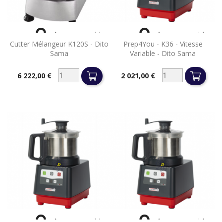


Aperçu rapide
Aperçu rapide
Cutter Mélangeur K120S - Dito
Prep4You - K36 - Vitesse
Sama
Variable - Dito Sama
6 222,00 €
2 021,00 €
Prix
Prix


Aperçu rapide
Aperçu rapide