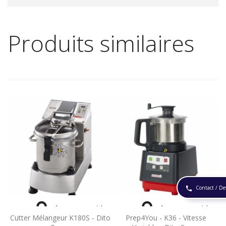
Produits similaires
Contact / De
phone


Aperçu rapide
Aperçu rapide
Cutter Mélangeur K180S - Dito
Prep4You - K36 - Vitesse