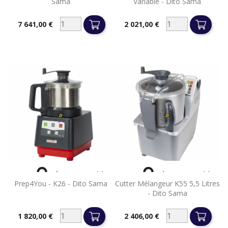
Sama
Variable - Dito Sama
7 641,00 €
2 021,00 €
Prix
Prix


Aperçu rapide
Aperçu rapide
Prep4You - K26 - Dito Sama
Cutter Mélangeur K55 5,5 Litres
- Dito Sama
1 820,00 €
2 406,00 €
Prix
Prix