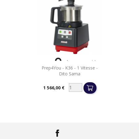

Aperçu rapide
Prep4You - K36 - 1 Vitesse -
Dito Sama
1 566,00 €
Prix
Facebook
LinkedIn