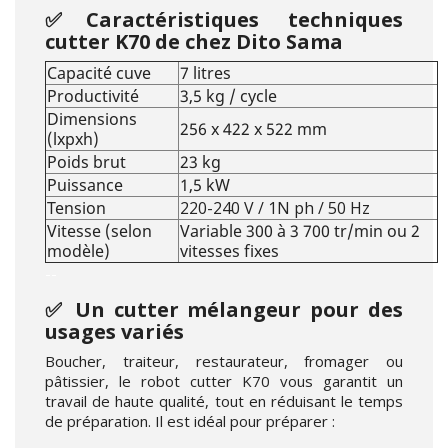
✅Caractéristiques techniques
cutter K70 de chez Dito Sama
Capacité cuve
7 litres
Productivité
3,5 kg / cycle
Dimensions
256 x 422 x 522 mm
(lxpxh)
Poids brut
23 kg
Puissance
1,5 kW
Tension
220-240 V / 1N ph / 50 Hz
Vitesse (selon
Variable 300 à 3 700 tr/min ou 2
modèle)
vitesses fixes
--
✅ Un cutter mélangeur pour des
usages variés
Boucher, traiteur, restaurateur, fromager ou
pâtissier, le robot cutter K70 vous garantit un
travail de haute qualité, tout en réduisant le temps
de préparation. Il est idéal pour préparer :