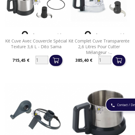


Aperçu rapide
Aperçu rapide
Kit Cuve Avec Couvercle Spécial
Kit Complet Cuve Transparente
Texture 3,6 L - Dito Sama
2,6 Litres Pour Cutter
Mélangeur -...
715,45 €
385,40 €
Prix
Prix
Contact / De
phone