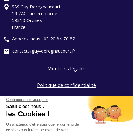
add_location
SAS Guy Deregnaucourt
19 ZAC carrière dorée
59310 Orchies
France
phone
Appelez-nous :
03 20 84 70 82
mail
contact@guy-deregnaucourt.fr
Mentions légales
Politique de confidentialité