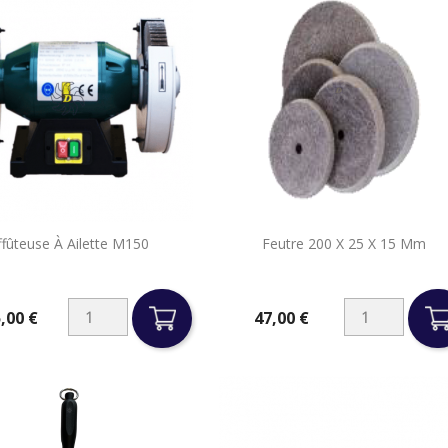


ffûteuse À Ailette M150
Feutre 200 X 25 X 15 Mm
Aperçu rapide
Aperçu rapide
,00 €
47,00 €
Prix