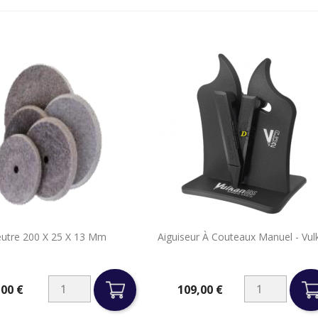


eutre 200 X 25 X 13 Mm
Aiguiseur À Couteaux Manuel - Vul
Aperçu rapide
Aperçu rapide
,00 €
109,00 €
Prix