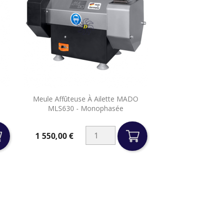

Meule Affûteuse À Ailette MADO
Aperçu rapide
MLS630 - Monophasée
1 550,00 €
Prix