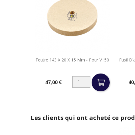

Feutre 143 X 20 X 15 Mm - Pour V150
Fusil D'
Aperçu rapide
47,00 €
40
Prix
Prix
Les clients qui ont acheté ce pro