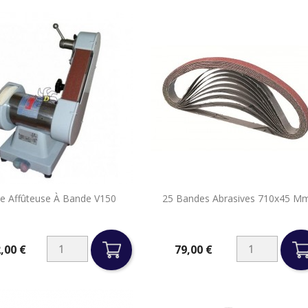


e Affûteuse À Bande V150
25 Bandes Abrasives 710x45 M
Aperçu rapide
Aperçu rapide
,00 €
79,00 €
Prix