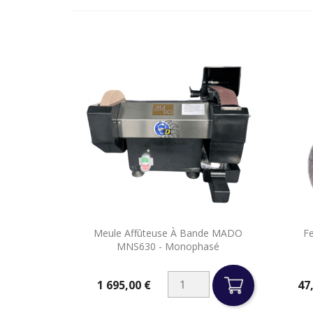

Meule Affûteuse À Bande MADO
F
Aperçu rapide
MNS630 - Monophasé
1 695,00 €
47
Prix
Prix