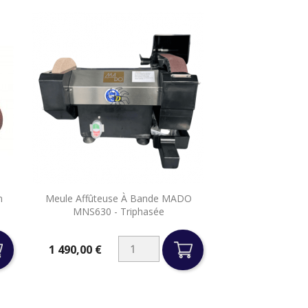

m
Meule Affûteuse À Bande MADO
Aperçu rapide
MNS630 - Triphasée
1 490,00 €
Prix