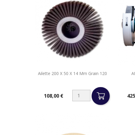

Ailette 200 X 50 X 14 Mm Grain 120
A
Aperçu rapide
108,00 €
425
Prix
Prix