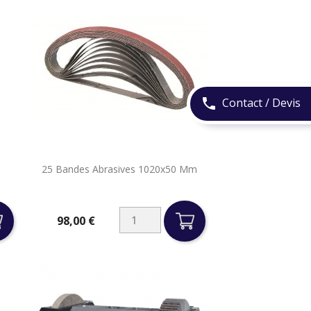
Contact / Devis
phone

25 Bandes Abrasives 1020x50 Mm
Aperçu rapide
98,00 €
Prix