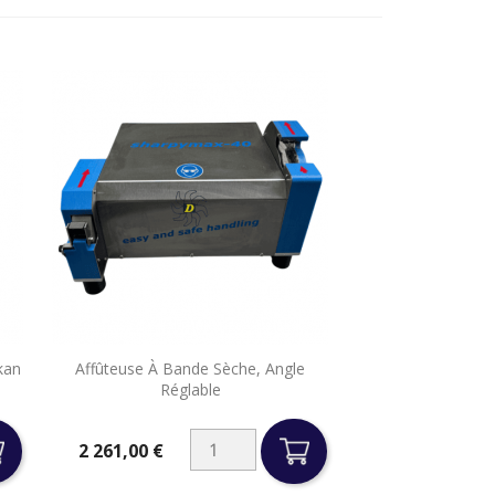

kan
Affûteuse À Bande Sèche, Angle
Aperçu rapide
Réglable
2 261,00 €
Prix