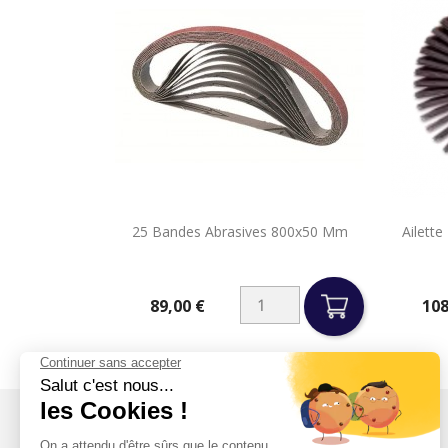

25 Bandes Abrasives 800x50 Mm
Ailett
Aperçu rapide
89,00 €
108
Prix
Prix