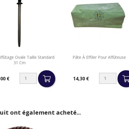


affûtage Ovale Taille Standard
Pâte À Effiler Pour Affûteuse
Aperçu rapide
Aperçu rapide
31 Cm
,00 €
14,30 €
Prix
duit ont également acheté...