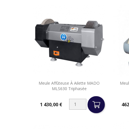

Meule Affûteuse À Ailette MADO
Meul
Aperçu rapide
MLS630 Triphasée
1 430,00 €
462
Prix
Prix