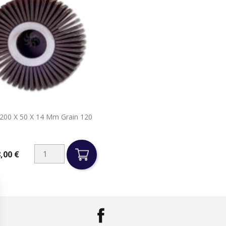

e 200 X 50 X 14 Mm Grain 120
Aperçu rapide
,00 €
Facebook
LinkedIn