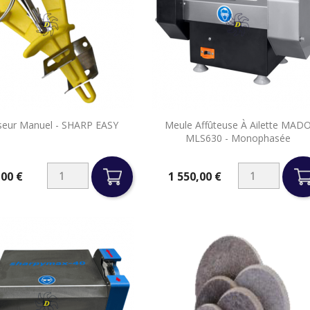


iseur Manuel - SHARP EASY
Meule Affûteuse À Ailette MAD
Aperçu rapide
Aperçu rapide
MLS630 - Monophasée
,00 €
1 550,00 €
Prix