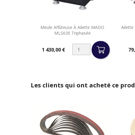

Meule Affûteuse À Ailette MADO
Ailett
Aperçu rapide
MLS630 Triphasée
1 430,00 €
79
Prix
Prix
Les clients qui ont acheté ce pro