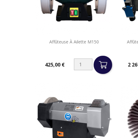

Affûteuse À Ailette M150
Affût
Aperçu rapide
425,00 €
2 26
Prix
Prix