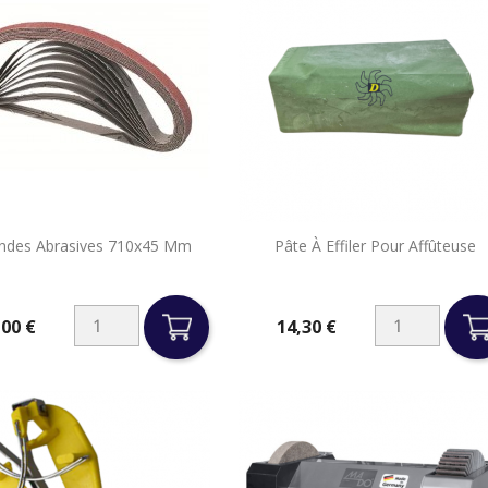


ndes Abrasives 710x45 Mm
Pâte À Effiler Pour Affûteuse
Aperçu rapide
Aperçu rapide
,00 €
14,30 €
Prix