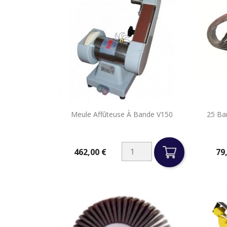

Meule Affûteuse À Bande V150
25 Ba
Aperçu rapide
462,00 €
79
Prix
Prix