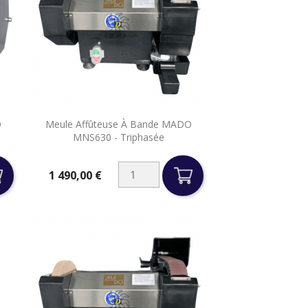

O
Meule Affûteuse À Bande MADO
Aperçu rapide
MNS630 - Triphasée
1 490,00 €
Prix