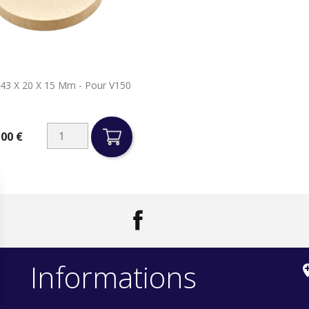

143 X 20 X 15 Mm - Pour V150
Aperçu rapide
,00 €
Facebook
LinkedIn
Informations
add_loc