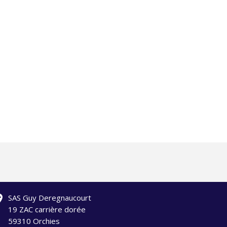
ation
SAS Guy Deregnaucourt
19 ZAC carrière dorée
59310 Orchies