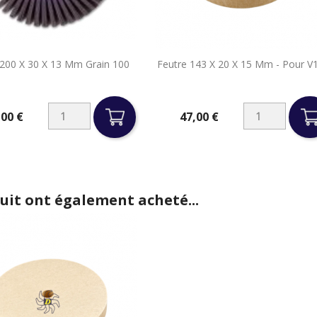


e 200 X 30 X 13 Mm Grain 100
Feutre 143 X 20 X 15 Mm - Pour V
Aperçu rapide
Aperçu rapide
,00 €
47,00 €
Prix
duit ont également acheté...