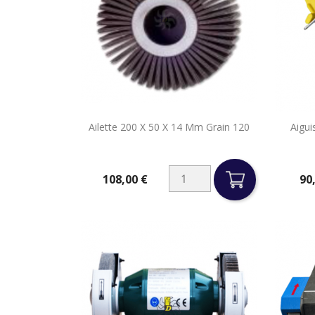

Ailette 200 X 50 X 14 Mm Grain 120
Aigu
Aperçu rapide
108,00 €
90
Prix
Prix