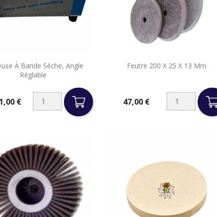


euse À Bande Sèche, Angle
Feutre 200 X 25 X 13 Mm
Aperçu rapide
Aperçu rapide
Réglable
1,00 €
47,00 €
Prix