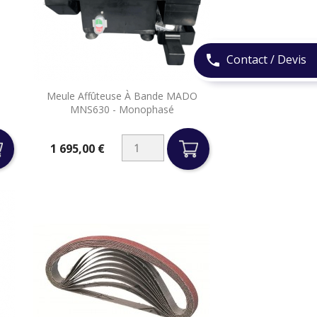
Contact / Devis
phone

Meule Affûteuse À Bande MADO
Aperçu rapide
MNS630 - Monophasé
1 695,00 €
Prix