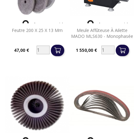


Aperçu rapide
Aperçu rapide
Feutre 200 X 25 X 13 Mm
Meule Affûteuse À Ailette
MADO MLS630 - Monophasée
47,00 €
1 550,00 €
Prix
Prix