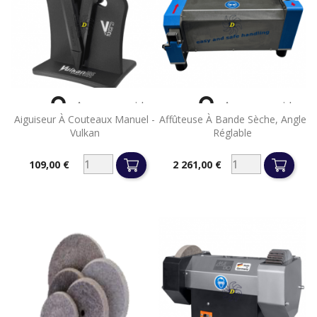


Aperçu rapide
Aperçu rapide
Aiguiseur À Couteaux Manuel -
Affûteuse À Bande Sèche, Angle
Vulkan
Réglable
109,00 €
2 261,00 €
Prix
Prix