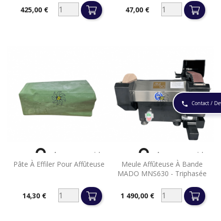
425,00 €
47,00 €
Prix
Prix
Contact / De
phone


Aperçu rapide
Aperçu rapide
Pâte À Effiler Pour Affûteuse
Meule Affûteuse À Bande
MADO MNS630 - Triphasée
14,30 €
1 490,00 €
Prix
Prix