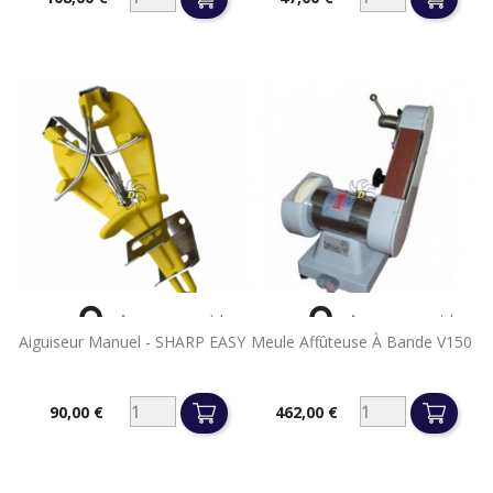
Prix
Prix


Aperçu rapide
Aperçu rapide
Aiguiseur Manuel - SHARP EASY
Meule Affûteuse À Bande V150
90,00 €
462,00 €
Prix
Prix