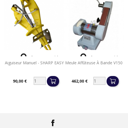


Aperçu rapide
Aperçu rapide
Aiguiseur Manuel - SHARP EASY
Meule Affûteuse À Bande V150
90,00 €
462,00 €
Prix
Prix
Facebook
LinkedIn