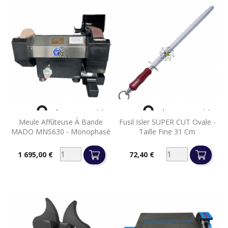


Aperçu rapide
Aperçu rapide
Meule Affûteuse À Bande
Fusil Isler SUPER CUT Ovale -
MADO MNS630 - Monophasé
Taille Fine 31 Cm
1 695,00 €
72,40 €
Prix
Prix