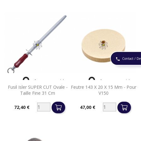
Contact / De
phone


Aperçu rapide
Aperçu rapide
Fusil Isler SUPER CUT Ovale -
Feutre 143 X 20 X 15 Mm - Pour
Taille Fine 31 Cm
V150
72,40 €
47,00 €
Prix
Prix