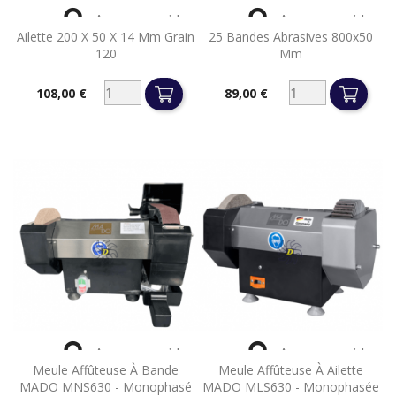


Aperçu rapide
Aperçu rapide
Ailette 200 X 50 X 14 Mm Grain
25 Bandes Abrasives 800x50
120
Mm
108,00 €
89,00 €
Prix
Prix


Aperçu rapide
Aperçu rapide
Meule Affûteuse À Bande
Meule Affûteuse À Ailette
MADO MNS630 - Monophasé
MADO MLS630 - Monophasée