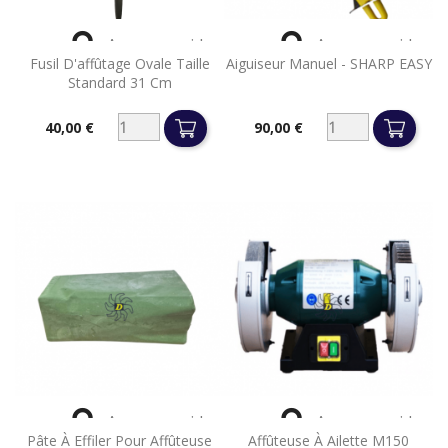


Aperçu rapide
Aperçu rapide
Fusil D'affûtage Ovale Taille
Aiguiseur Manuel - SHARP EASY
Standard 31 Cm
40,00 €
90,00 €
Prix
Prix


Aperçu rapide
Aperçu rapide
Pâte À Effiler Pour Affûteuse
Affûteuse À Ailette M150