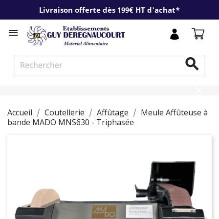
Livraison offerte dès 199€ HT d'achat*


Accueil
Coutellerie
Affûtage
Meule Affûteuse à
bande MADO MNS630 - Triphasée