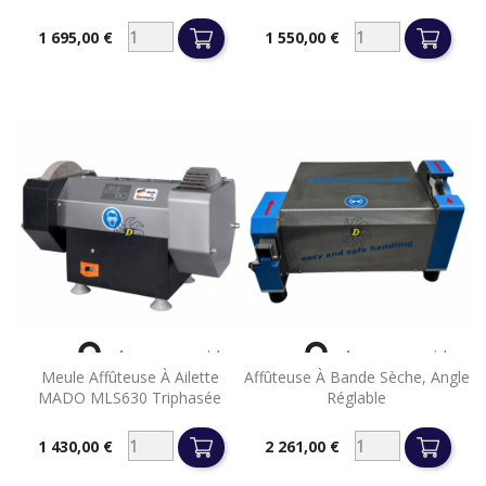
1 695,00 €
1 550,00 €
Prix
Prix


Aperçu rapide
Aperçu rapide
Meule Affûteuse À Ailette
Affûteuse À Bande Sèche, Angle
MADO MLS630 Triphasée
Réglable
1 430,00 €
2 261,00 €
Prix
Prix