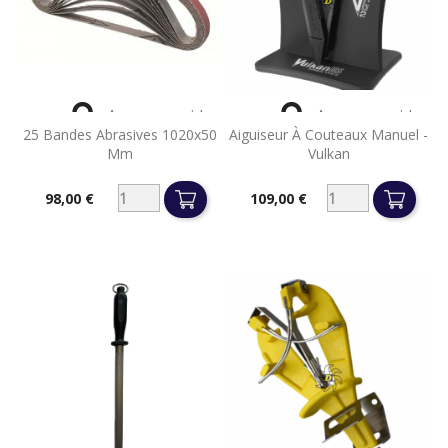


Aperçu rapide
Aperçu rapide
25 Bandes Abrasives 1020x50
Aiguiseur À Couteaux Manuel -
Mm
Vulkan
98,00 €
109,00 €
Prix
Prix