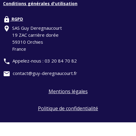
Conditions générales d'utilisation
lock
RGPD
add_location
SAS Guy Deregnaucourt
19 ZAC carrière dorée
59310 Orchies
France
phone
Appelez-nous :
03 20 84 70 82
mail
contact@guy-deregnaucourt.fr
Mentions légales
Politique de confidentialité