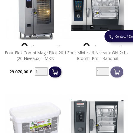
Contact / De
phone


Aperçu rapide
Aperçu rapide
Four FlexiCombi MagicPilot 20.1
Four Mixte - 6 Niveaux GN 2/1 -
(20 Niveaux) - MKN
ICombi Pro - Rational
29 070,00 €
Prix