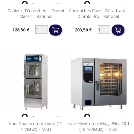


Aperçu rapide
Aperçu rapide
Tablette D'entretien - ICombi
Cartouches Care - Détartrant -
Classic - Rational
ICombi Pro - Rational
128,50 €
203,50 €
Prix
Prix


Aperçu rapide
Aperçu rapide
Four Spacecombi Team (12
Four FlexiCombi MagicPilot 10.1
Niveaux) - MKN
(10 Niveaux) - MKN