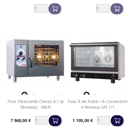


Aperçu rapide
Aperçu rapide
Four Flexicombi Classic 6.1 (6
Four À Air Pulsé / À Convection
Niveaux) - MKN
4 Niveaux GN 1/1
7 960,00 €
1 105,00 €
Prix
Prix