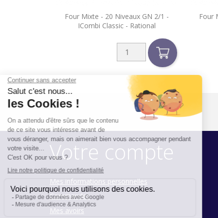

Four Mixte - 20 Niveaux GN 2/1 -
Four 
Aperçu rapide
ICombi Classic - Rational
Votre compte
Mes informations personnelles
Commandes
Mes avoirs