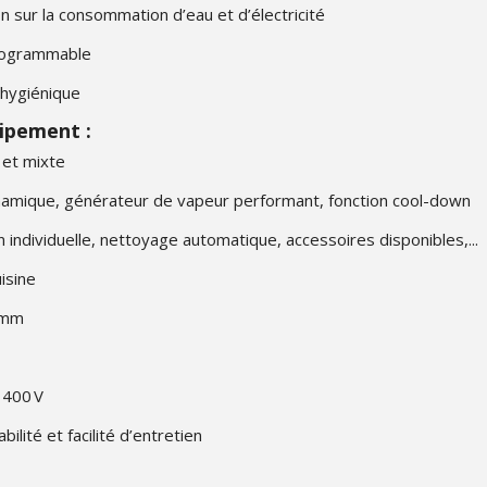
n sur la consommation d’eau et d’électricité
t programmable
 hygiénique
uipement :
e et mixte
n dynamique, générateur de vapeur performant, fonction cool-down
ndividuelle, nettoyage automatique, accessoires disponibles,...
isine
2 mm
 400 V
ilité et facilité d’entretien