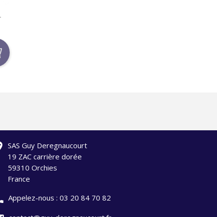
-
ation
SAS Guy Deregnaucourt
19 ZAC carrière dorée
59310 Orchies
France
one
Appelez-nous :
03 20 84 70 82