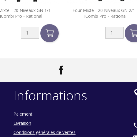


Mixte - 20 Niveaux GN 1/1 -
Four Mixte - 20 Niveaux GN 2/1 
Aperçu rapide
Aperçu rapide
ICombi Pro - Rational
ICombi Pro - Rational
Facebook
LinkedIn
Informations
add_loc
Paiement
Livraison
ph
Conditions générales de ventes