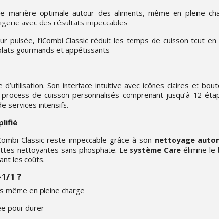
 de manière optimale autour des aliments, même en pleine cha
ngerie avec des résultats impeccables
ur pulsée, l’iCombi Classic réduit les temps de cuisson tout en
 plats gourmands et appétissants
d’utilisation. Son interface intuitive avec icônes claires et bout
rocess de cuisson personnalisés comprenant jusqu’à 12 étapes
e services intensifs.
lifié
l’iCombi Classic reste impeccable grâce à son
nettoyage auto
lettes nettoyantes sans phosphate. Le
système Care
élimine le
sant les coûts.
-1/1 ?
es même en pleine charge
ée pour durer