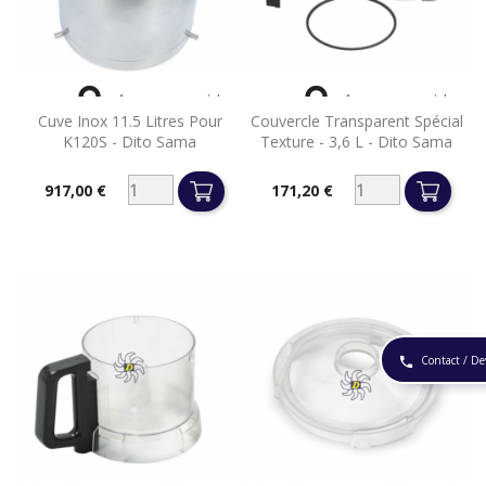


Aperçu rapide
Aperçu rapide
Cuve Inox 11.5 Litres Pour
Couvercle Transparent Spécial
K120S - Dito Sama
Texture - 3,6 L - Dito Sama
917,00 €
171,20 €
Prix
Prix
Contact / De
phone