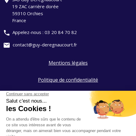
add_location
19 ZAC carrière dorée
59310 Orchies
France
phone
Appelez-nous :
03 20 84 70 82
mail
contact@guy-deregnaucourt.fr
Mentions légales
Politique de confidentialité