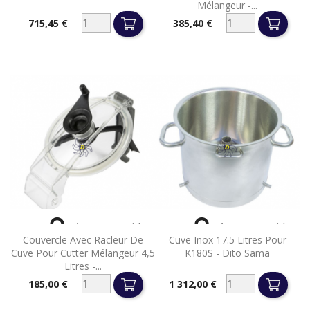
Mélangeur -...
715,45 €
385,40 €
Prix
Prix


Aperçu rapide
Aperçu rapide
Couvercle Avec Racleur De
Cuve Inox 17.5 Litres Pour
Cuve Pour Cutter Mélangeur 4,5
K180S - Dito Sama
Litres -...
185,00 €
1 312,00 €
Prix
Prix