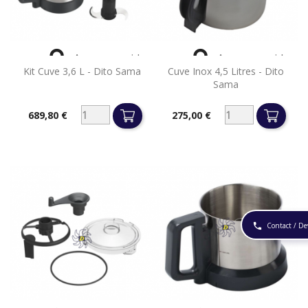


Aperçu rapide
Aperçu rapide
Kit Cuve 3,6 L - Dito Sama
Cuve Inox 4,5 Litres - Dito
Sama
689,80 €
275,00 €
Prix
Prix
Contact / De
phone