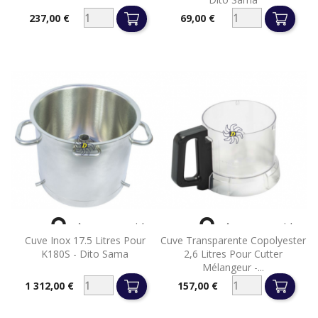
237,00 €
69,00 €
Prix
Prix


Aperçu rapide
Aperçu rapide
Cuve Inox 17.5 Litres Pour
Cuve Transparente Copolyester
K180S - Dito Sama
2,6 Litres Pour Cutter
Mélangeur -...
1 312,00 €
157,00 €
Prix
Prix