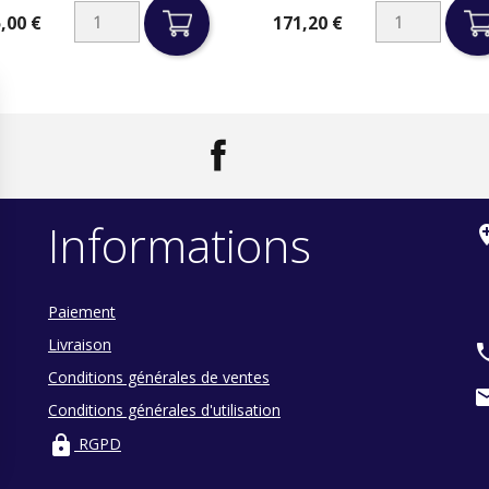
,00 €
171,20 €
Prix
Facebook
LinkedIn
Informations
add_loc
Paiement
Livraison
ph
Conditions générales de ventes
ma
Conditions générales d'utilisation
lock
RGPD