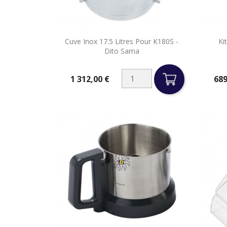

Cuve Inox 17.5 Litres Pour K180S -
Ki
Aperçu rapide
Dito Sama
1 312,00 €
689
Prix
Prix