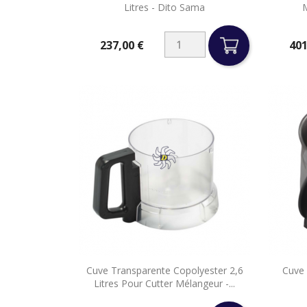
Litres - Dito Sama
M
237,00 €
401
Prix
Prix

Cuve Transparente Copolyester 2,6
Cuve 
Aperçu rapide
Litres Pour Cutter Mélangeur -...