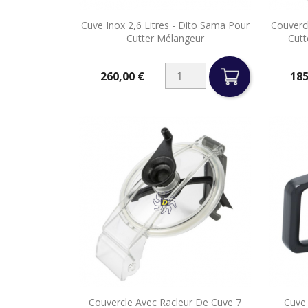

Cuve Inox 2,6 Litres - Dito Sama Pour
Couverc
Aperçu rapide
Cutter Mélangeur
Cutt
260,00 €
185
Prix
Prix

Couvercle Avec Racleur De Cuve 7
Cuve 
Aperçu rapide