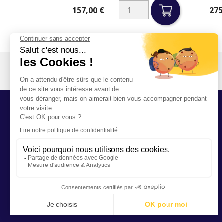
157,00 €
275
Prix
Prix
Votre compte
Mes informations personnelles
Commandes
Mes avoirs
Adresses
Bons de réduction