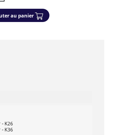
uter au panier
 - K26
 - K36