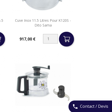

.5
Cuve Inox 11.5 Litres Pour K120S -
Aperçu rapide
Dito Sama
917,00 €
Prix
Contact / Devis
phone