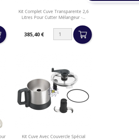

a
Kit Complet Cuve Transparente 2,6
Aperçu rapide
Litres Pour Cutter Mélangeur -...
385,40 €
Prix

our
Kit Cuve Avec Couvercle Spécial
Aperçu rapide