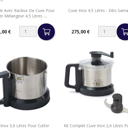


le Avec Racleur De Cuve Pour
Cuve Inox 4,5 Litres - Dito Sam
Aperçu rapide
Aperçu rapide
er Mélangeur 4,5 Litres -...
,00 €
275,00 €
Prix


Inox 3,6 Litres Pour Cutter
Kit Complet Cuve Inox 2,6 Litres P
Aperçu rapide
Aperçu rapide