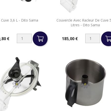


t Cuve 3,6 L - Dito Sama
Couvercle Avec Racleur De Cuve 5
Aperçu rapide
Aperçu rapide
Litres - Dito Sama
,80 €
185,00 €
Prix