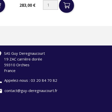
283,00 €
Prix
ation
SAS Guy Deregnaucourt
19 ZAC carrière dorée
59310 Orchies
France
one
Appelez-nous :
03 20 84 70 82
il
contact@guy-deregnaucourt.fr