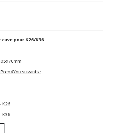
r cuve pour K26/K36
5x205x70mm
 Prep4You suivants :
- K26
- K36