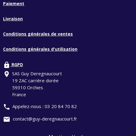
Paiement
Livraison
Conditions générales de ventes
Conditions générales d'utilisation
lock
RGPD
add_location
SAS Guy Deregnaucourt
19 ZAC carrière dorée
59310 Orchies
France
phone
Appelez-nous :
03 20 84 70 82
mail
contact@guy-deregnaucourt.fr