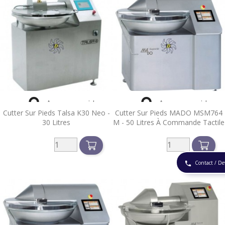


Aperçu rapide
Aperçu rapide
Cutter Sur Pieds Talsa K30 Neo -
Cutter Sur Pieds MADO MSM764
30 Litres
M - 50 Litres À Commande Tactile
Contact / De
phone