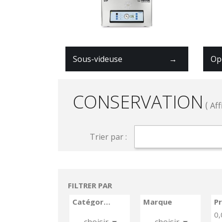
Sous-videuse
→
Op
CONSERVATION
( Aff
Trier par :
FILTRER PAR
Catégories
Marque
Pr
0,


choisir
choisir