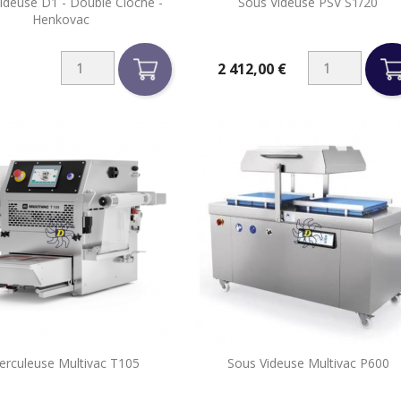


ideuse D1 - Double Cloche -
Sous Videuse PSV S1/20
Aperçu rapide
Aperçu rapide
Henkovac
2 412,00 €
Prix


erculeuse Multivac T105
Sous Videuse Multivac P600
Aperçu rapide
Aperçu rapide