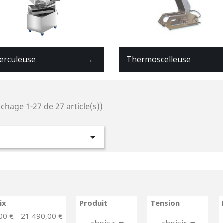
erculeuse
→
Thermoscelleuse
ichage 1-27 de 27 article(s))

ix
Produit
Tension
00 € - 21 490,00 €


choisir
choisir