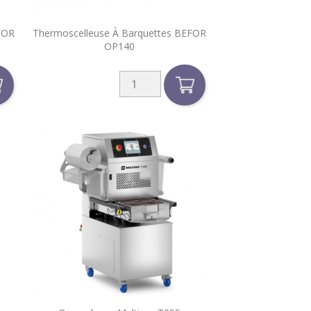

FOR
Thermoscelleuse À Barquettes BEFOR
Aperçu rapide
OP140