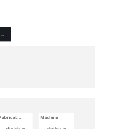
→
Fabrication
Machine


choisir
choisir