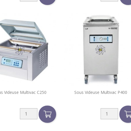


s Videuse Multivac C250
Sous Videuse Multivac P400
Aperçu rapide
Aperçu rapide