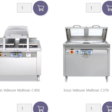


s Videuse Multivac C450
Sous Videuse Multivac C370
Aperçu rapide
Aperçu rapide