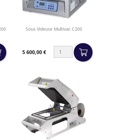

200
Sous Videuse Multivac C200
Aperçu rapide
5 600,00 €
Prix