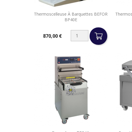

Thermoscelleuse À Barquettes BEFOR
Thermos
Aperçu rapide
BP40E
870,00 €
Prix