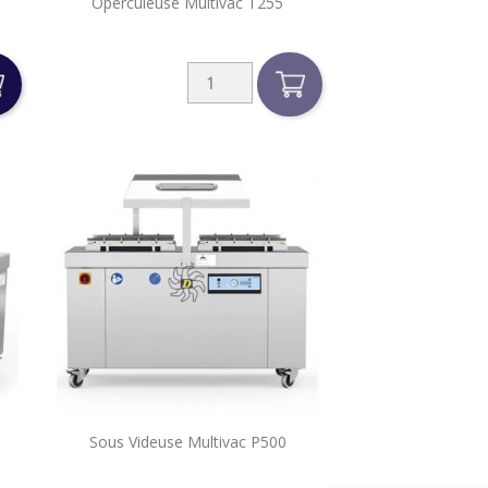

Operculeuse Multivac T255
Aperçu rapide

Sous Videuse Multivac P500
Aperçu rapide