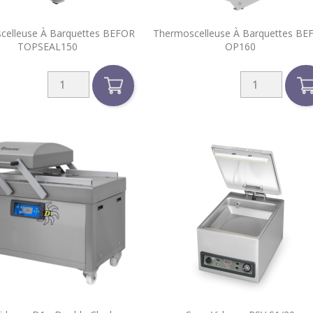


celleuse À Barquettes BEFOR
Thermoscelleuse À Barquettes BE
Aperçu rapide
Aperçu rapide
TOPSEAL150
OP160