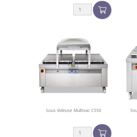

Sous Videuse Multivac C550
Sou
Aperçu rapide