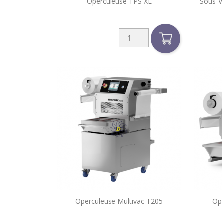

Operculeuse TPS XL
Sous-V
Aperçu rapide

Operculeuse Multivac T205
Op
Aperçu rapide