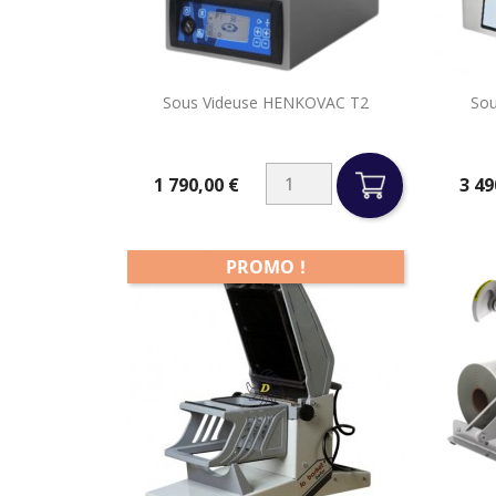

Sous Videuse HENKOVAC T2
Sou
Aperçu rapide
1 790,00 €
3 49
Prix
Prix
PROMO !