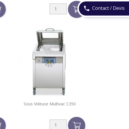
Contact / Devis
phone

Sous Videuse Multivac C350
Aperçu rapide