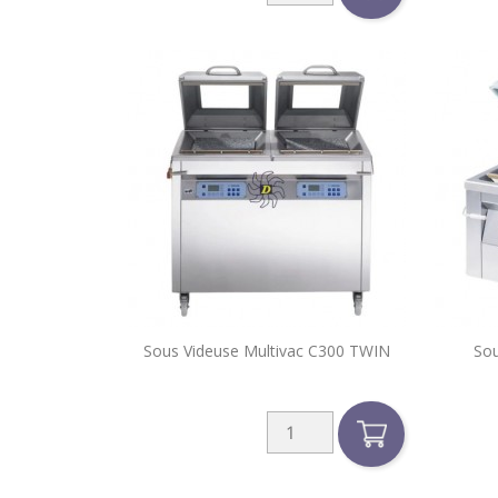

Sous Videuse Multivac C300 TWIN
Sou
Aperçu rapide