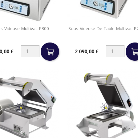


s-Videuse Multivac P300
Sous-Videuse De Table Multivac P
Aperçu rapide
Aperçu rapide
0,00 €
2 090,00 €
Prix