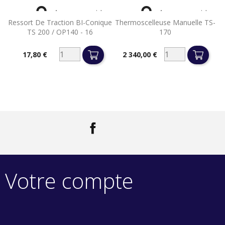


Aperçu rapide
Aperçu rapide
Ressort De Traction BI-Conique
Thermoscelleuse Manuelle TS-
TS 200 / OP140 - 16
170
17,80 €
2 340,00 €
Prix
Prix
Facebook
LinkedIn
Votre compte