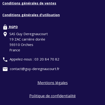
Conditions générales de ventes
Conditions générales d'utilisation
lock
RGPD
add_location
SAS Guy Deregnaucourt
19 ZAC carrière dorée
59310 Orchies
France
phone
Appelez-nous :
03 20 84 70 82
mail
contact@guy-deregnaucourt.fr
Mentions légales
Politique de confidentialité