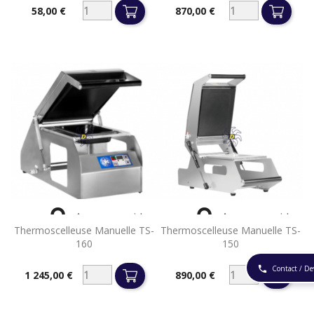
58,00 €
870,00 €
Prix
Prix


Aperçu rapide
Aperçu rapide
Thermoscelleuse Manuelle TS-
Thermoscelleuse Manuelle TS-
160
150
Contact / De
phone
1 245,00 €
890,00 €
Prix
Prix