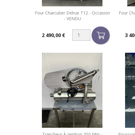

Four Charcutier Delrue T12 - Occasion
Four Ch
Aperçu rapide
- VENDU
2 490,00 €
3 40
Prix
Prix
Trancheur À Jambon 350 Mm -
Poussoir