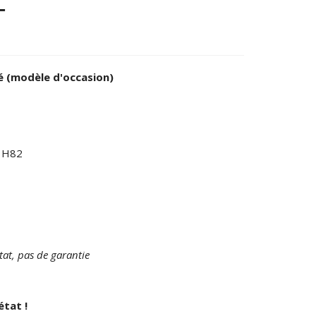
T
é (modèle d'occasion)
 H82
tat, pas de garantie
état !