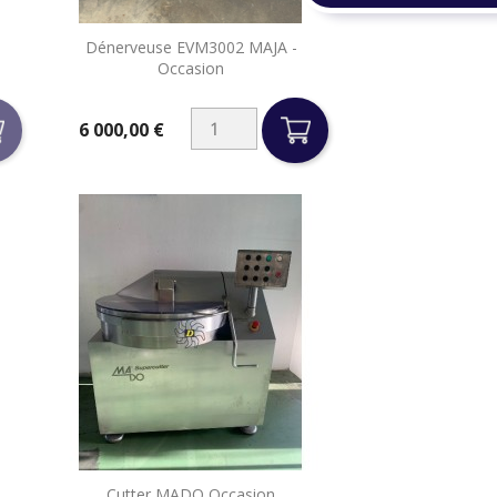

Dénerveuse EVM3002 MAJA -
Aperçu rapide
Occasion
6 000,00 €
Prix
Cutter MADO Occasion