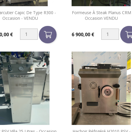


arcutier Capic De Type R300 -
Formeuse À Steak Planus CRM
Aperçu rapide
Aperçu rapide
Occasion - VENDU
Occasion VENDU
0,00 €
6 900,00 €
Prix
 PSV Villa 25 Litres - Occasion
Hachoir Réfrigéré H2010 PSV -