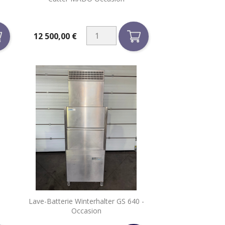

Aperçu rapide
12 500,00 €
Prix

d
Lave-Batterie Winterhalter GS 640 -
Aperçu rapide
Occasion