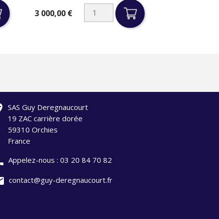
3 000,00 €
Prix
ation
SAS Guy Deregnaucourt
19 ZAC carrière dorée
59310 Orchies
France
one
Appelez-nous :
03 20 84 70 82
il
contact@guy-deregnaucourt.fr