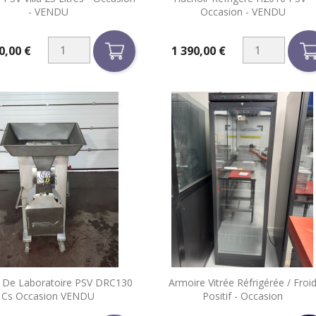


Aperçu rapide
Aperçu rapide
- VENDU
Occasion - VENDU
0,00 €
1 390,00 €
Prix


 De Laboratoire PSV DRC130
Armoire Vitrée Réfrigérée / Froi
Aperçu rapide
Aperçu rapide
Cs Occasion VENDU
Positif - Occasion