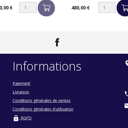
0,00 €
480,00 €
Prix
Facebook
LinkedIn
Informations
add_loc
Paiement
Livraison
ph
Conditions générales de ventes
ma
Conditions générales d'utilisation
lock
RGPD