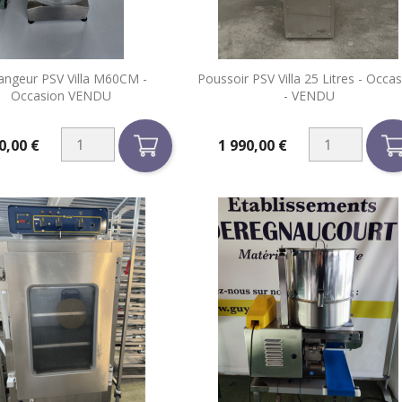


angeur PSV Villa M60CM -
Poussoir PSV Villa 25 Litres - Occa
Aperçu rapide
Aperçu rapide
Occasion VENDU
- VENDU
0,00 €
1 990,00 €
Prix