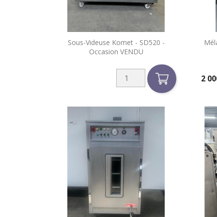

Sous-Videuse Komet - SD520 -
Mél
Aperçu rapide
Occasion VENDU
2 00
Prix