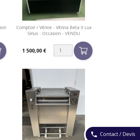

sion
Comptoir / Vitrine - Vitrina Beta II Lux
Aperçu rapide
Sirius - Occasion - VENDU
1 500,00 €
Prix
Contact / Devis
phone