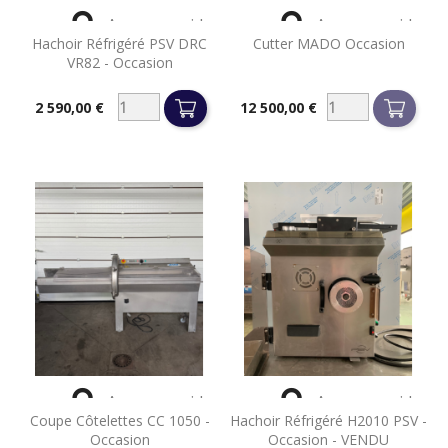


Aperçu rapide
Aperçu rapide
Hachoir Réfrigéré PSV DRC
Cutter MADO Occasion
VR82 - Occasion
2 590,00 €
12 500,00 €
Prix
Prix


Aperçu rapide
Aperçu rapide
Coupe Côtelettes CC 1050 -
Hachoir Réfrigéré H2010 PSV -
Occasion
Occasion - VENDU