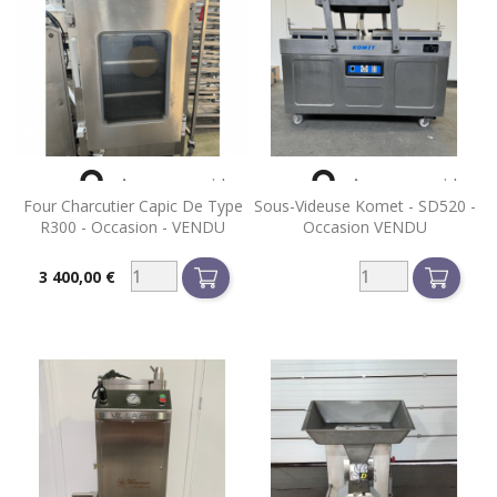


Aperçu rapide
Aperçu rapide
Four Charcutier Capic De Type
Sous-Videuse Komet - SD520 -
R300 - Occasion - VENDU
Occasion VENDU
3 400,00 €
Prix