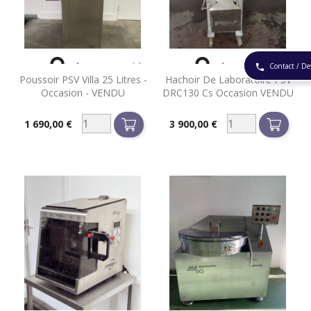


Aperçu rapide
Aperçu rapide
Contact / De
phone
Poussoir PSV Villa 25 Litres -
Hachoir De Laboratoire PSV
Occasion - VENDU
DRC130 Cs Occasion VENDU
1 690,00 €
3 900,00 €
Prix
Prix