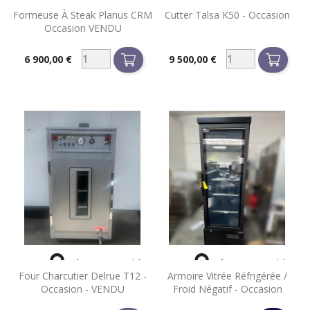


Aperçu rapide
Aperçu rapide
Formeuse À Steak Planus CRM
Cutter Talsa K50 - Occasion
Occasion VENDU
6 900,00 €
9 500,00 €
Prix
Prix


Aperçu rapide
Aperçu rapide
Four Charcutier Delrue T12 -
Armoire Vitrée Réfrigérée /
Occasion - VENDU
Froid Négatif - Occasion