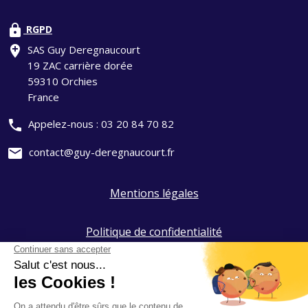
lock
RGPD
add_location
SAS Guy Deregnaucourt
19 ZAC carrière dorée
59310 Orchies
France
phone
Appelez-nous :
03 20 84 70 82
mail
contact@guy-deregnaucourt.fr
Mentions légales
Politique de confidentialité