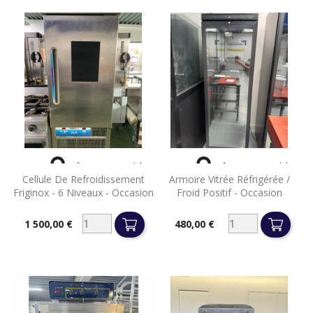


Aperçu rapide
Aperçu rapide
Cellule De Refroidissement
Armoire Vitrée Réfrigérée /
Friginox - 6 Niveaux - Occasion
Froid Positif - Occasion
1 500,00 €
480,00 €
Prix
Prix