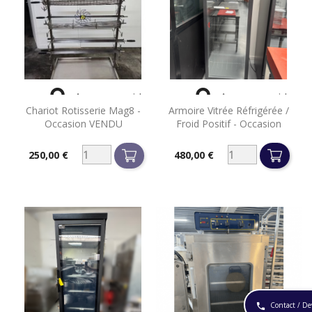


Aperçu rapide
Aperçu rapide
Chariot Rotisserie Mag8 -
Armoire Vitrée Réfrigérée /
Occasion VENDU
Froid Positif - Occasion
250,00 €
480,00 €
Prix
Prix
Contact / De
phone