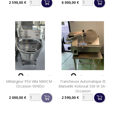
2 590,00 €
6 000,00 €
Prix
Prix


Aperçu rapide
Aperçu rapide
Mélangeur PSV Villa M60CM -
Trancheuse Automatique Et
Occasion VENDU
Manuelle Kolossal 330 IK SA -
Occasion
2 000,00 €
2 590,00 €
Prix
Prix