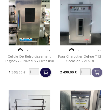


Aperçu rapide
Aperçu rapide
Cellule De Refroidissement
Four Charcutier Delrue T12 -
Friginox - 6 Niveaux - Occasion
Occasion - VENDU
1 500,00 €
2 490,00 €
Prix
Prix