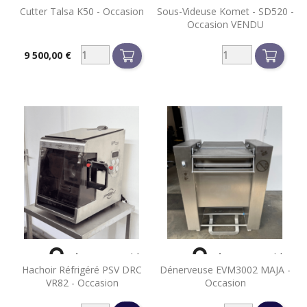
Cutter Talsa K50 - Occasion
Sous-Videuse Komet - SD520 -
Occasion VENDU
9 500,00 €
Prix


Aperçu rapide
Aperçu rapide
Hachoir Réfrigéré PSV DRC
Dénerveuse EVM3002 MAJA -
VR82 - Occasion
Occasion