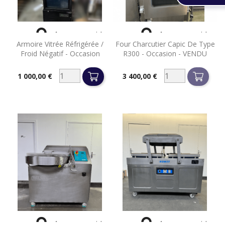


Aperçu rapide
Aperçu rapide
Armoire Vitrée Réfrigérée /
Four Charcutier Capic De Type
Froid Négatif - Occasion
R300 - Occasion - VENDU
1 000,00 €
3 400,00 €
Prix
Prix


Aperçu rapide
Aperçu rapide