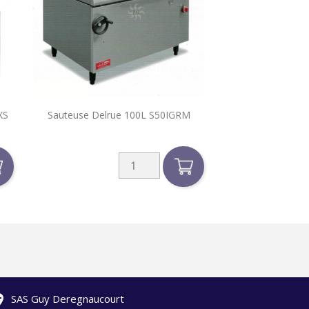

XS
Sauteuse Delrue 100L S50IGRM
Aperçu rapide
ation
SAS Guy Deregnaucourt