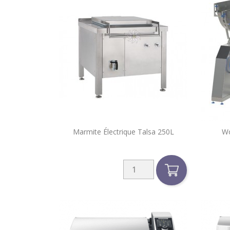

Marmite Électrique Talsa 250L
Wo
Aperçu rapide