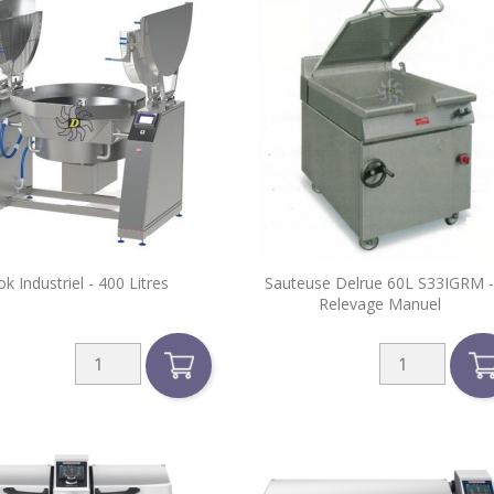


k Industriel - 400 Litres
Sauteuse Delrue 60L S33IGRM -
Aperçu rapide
Aperçu rapide
Relevage Manuel