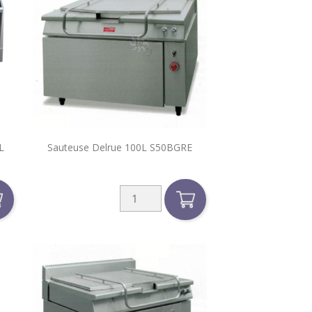

L
Sauteuse Delrue 100L S50BGRE
Aperçu rapide