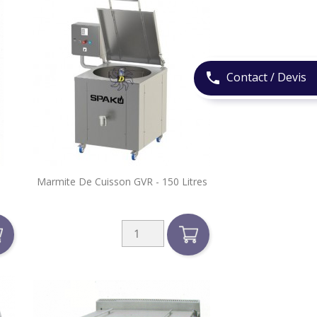
Contact / Devis
phone

Marmite De Cuisson GVR - 150 Litres
Aperçu rapide