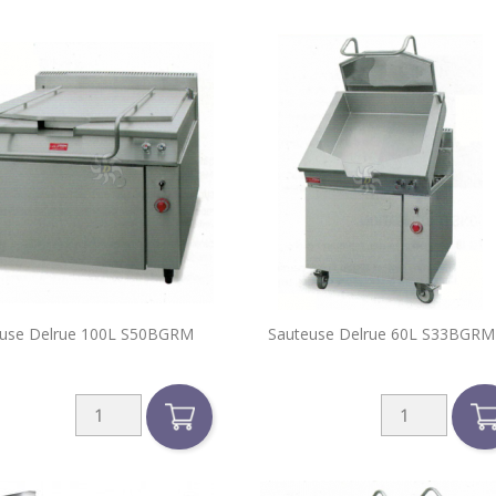


use Delrue 100L S50BGRM
Sauteuse Delrue 60L S33BGRM
Aperçu rapide
Aperçu rapide