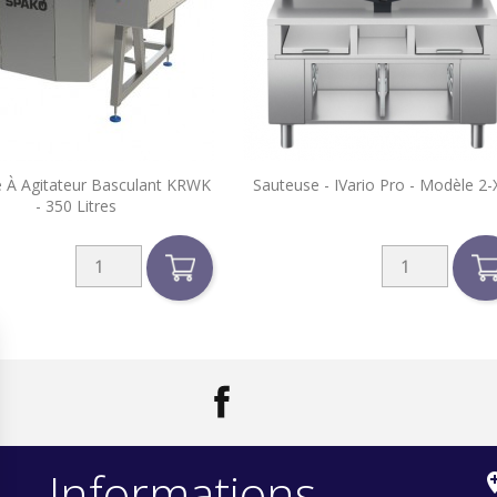


 À Agitateur Basculant KRWK
Sauteuse - IVario Pro - Modèle 2-
Aperçu rapide
Aperçu rapide
- 350 Litres
Facebook
LinkedIn
Informations
add_loc