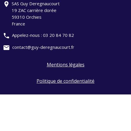
add_location
SAS Guy Deregnaucourt
19 ZAC carrière dorée
59310 Orchies
France
phone
Appelez-nous :
03 20 84 70 82
mail
contact@guy-deregnaucourt.fr
Mentions légales
Politique de confidentialité