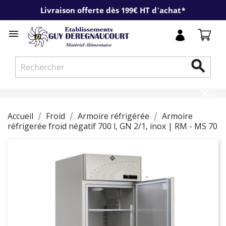
Livraison offerte dès 199€ HT d'achat*


Accueil
Froid
Armoire réfrigérée
Armoire
réfrigerée froid négatif 700 l, GN 2/1, inox | RM - MS 70