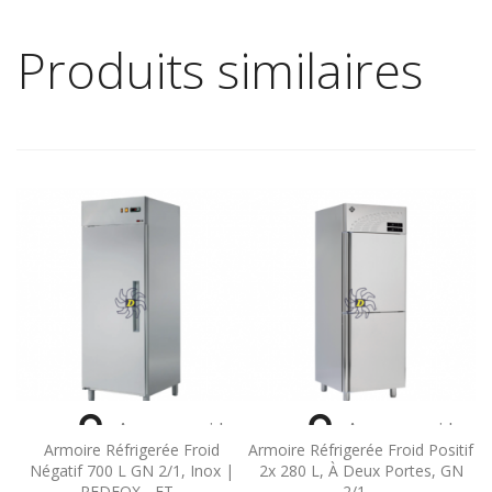
Produits similaires


Aperçu rapide
Aperçu rapide
Armoire Réfrigerée Froid
Armoire Réfrigerée Froid Positif
Négatif 700 L GN 2/1, Inox |
2x 280 L, À Deux Portes, GN
REDFOX - FT...
2/1,...