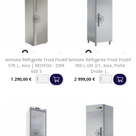


Aperçu rapide
Aperçu rapide
Armoire Réfrigerée Froid Positif
Armoire Réfrigerée Froid Positif
570 L, Inox | REDFOX - DRR
700 L GN 2/1, Inox, Porte
600 S
Droite |...
1 290,00 €
2 999,00 €
Prix
Prix