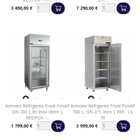
3 490,00 €
7 290,00 €
Prix
Prix


Aperçu rapide
Aperçu rapide
Armoire Réfrigerée Froid Positif
Armoire Réfrigerée Froid Positif
GN 700 L En Inox Verre |
700 L, GN 2/1, Inox | RM - LS
REDFOX -...
70
1 799,00 €
3 999,00 €
Prix
Prix