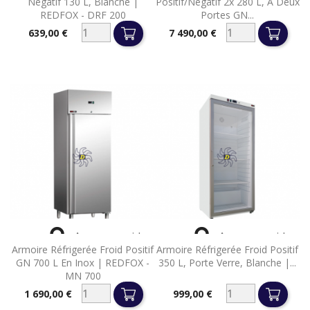
Négatif 130 L, Blanche |
Positif/négatif 2x 280 L, À Deux
REDFOX - DRF 200
Portes GN...
639,00 €
7 490,00 €
Prix
Prix


Aperçu rapide
Aperçu rapide
Armoire Réfrigerée Froid Positif
Armoire Réfrigerée Froid Positif
GN 700 L En Inox | REDFOX -
350 L, Porte Verre, Blanche |...
MN 700
1 690,00 €
999,00 €
Prix
Prix