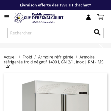
Livraison offerte dès 199€ HT d'achat*


Accueil
Froid
Armoire réfrigérée
Armoire
réfrigerée froid négatif 1400 l, GN 2/1, inox | RM - MS
140