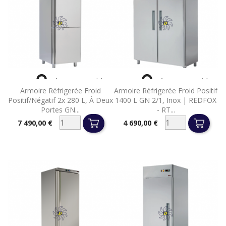


Aperçu rapide
Aperçu rapide
Armoire Réfrigerée Froid
Armoire Réfrigerée Froid Positif
Positif/négatif 2x 280 L, À Deux
1400 L GN 2/1, Inox | REDFOX
Portes GN...
- RT...
7 490,00 €
4 690,00 €
Prix
Prix