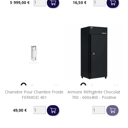
5 999,00 €
16,50 €
Prix
Prix


Aperçu rapide
Aperçu rapide
Charnière Pour Chambre Froide
Armoire Réfrigérée Chocolat
FERMOD 401
700 - 600x400 - Positive
49,00 €
Prix