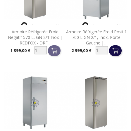


Aperçu rapide
Aperçu rapide
Armoire Réfrigerée Froid
Armoire Réfrigerée Froid Positif
Négatif 570 L, GN 2/1 Inox |
700 L GN 2/1, Inox, Porte
REDFOX - DRF...
Gauche |...
1 399,00 €
2 999,00 €
Prix
Prix