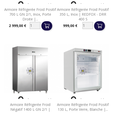


Aperçu rapide
Aperçu rapide
Armoire Réfrigerée Froid Positif
Armoire Réfrigerée Froid Positif
700 L GN 2/1, Inox, Porte
350 L, Inox | REDFOX - DRR
Droite |...
400 S
2 999,00 €
999,00 €
Prix
Prix


Aperçu rapide
Aperçu rapide
Armoire Réfrigerée Froid
Armoire Réfrigerée Froid Positif
Négatif 1400 L GN 2/1 |
130 L, Porte Verre, Blanche |...