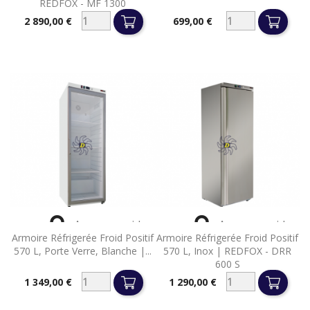
REDFOX - MF 1300
2 890,00 €
699,00 €
Prix
Prix


Aperçu rapide
Aperçu rapide
Armoire Réfrigerée Froid Positif
Armoire Réfrigerée Froid Positif
570 L, Porte Verre, Blanche |...
570 L, Inox | REDFOX - DRR
600 S
1 349,00 €
1 290,00 €
Prix
Prix