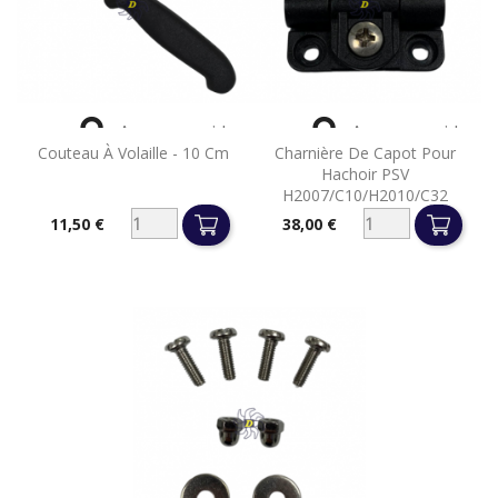


Aperçu rapide
Aperçu rapide
Couteau À Volaille - 10 Cm
Charnière De Capot Pour
Hachoir PSV
H2007/C10/H2010/C32
11,50 €
38,00 €
Prix
Prix