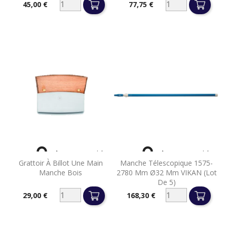
45,00 €
77,75 €
Prix
Prix


Aperçu rapide
Aperçu rapide
Grattoir À Billot Une Main
Manche Télescopique 1575-
Manche Bois
2780 Mm Ø32 Mm VIKAN (lot
De 5)
29,00 €
168,30 €
Prix
Prix