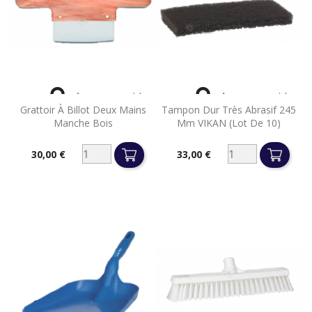


Aperçu rapide
Aperçu rapide
Grattoir À Billot Deux Mains
Tampon Dur Très Abrasif 245
Manche Bois
Mm VIKAN (lot De 10)
30,00 €
33,00 €
Prix
Prix