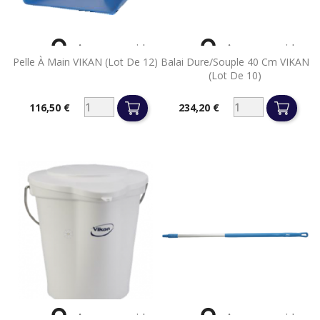


Aperçu rapide
Aperçu rapide
Pelle À Main VIKAN (lot De 12)
Balai Dure/souple 40 Cm VIKAN
(lot De 10)
116,50 €
234,20 €
Prix
Prix


Aperçu rapide
Aperçu rapide