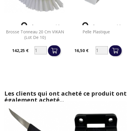


Aperçu rapide
Aperçu rapide
Brosse Tonneau 20 Cm VIKAN
Pelle Plastique
(lot De 10)
142,25 €
16,50 €
Prix
Prix
Les clients qui ont acheté ce produit ont
également acheté...