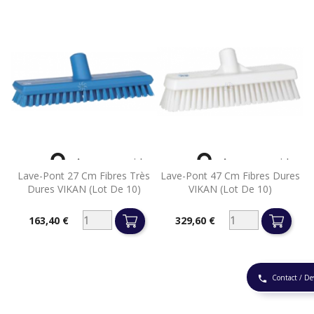


Aperçu rapide
Aperçu rapide
Lave-Pont 27 Cm Fibres Très
Lave-Pont 47 Cm Fibres Dures
Dures VIKAN (lot De 10)
VIKAN (lot De 10)
163,40 €
329,60 €
Prix
Prix
Contact / De
phone