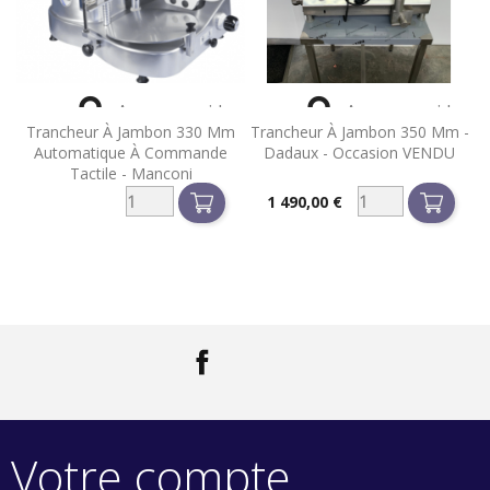


Aperçu rapide
Aperçu rapide
Trancheur À Jambon 330 Mm
Trancheur À Jambon 350 Mm -
Automatique À Commande
Dadaux - Occasion VENDU
Tactile - Manconi
1 490,00 €
Prix
Facebook
LinkedIn
Votre compte