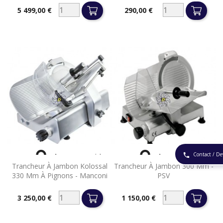
5 499,00 €
290,00 €
Prix
Prix


Contact / De
phone
Aperçu rapide
Aperçu rapide
Trancheur À Jambon Kolossal
Trancheur À Jambon 300 Mm -
330 Mm À Pignons - Manconi
PSV
3 250,00 €
1 150,00 €
Prix
Prix