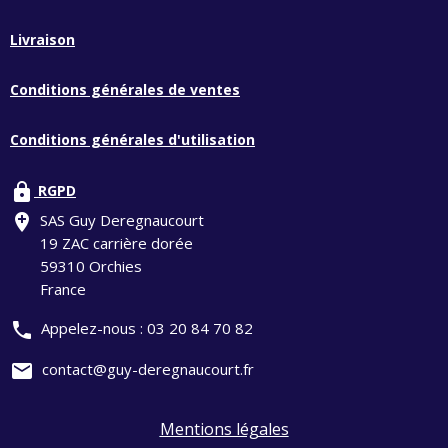
Livraison
Conditions générales de ventes
Conditions générales d'utilisation
lock
RGPD
add_location
SAS Guy Deregnaucourt
19 ZAC carrière dorée
59310 Orchies
France
phone
Appelez-nous :
03 20 84 70 82
mail
contact@guy-deregnaucourt.fr
Mentions légales