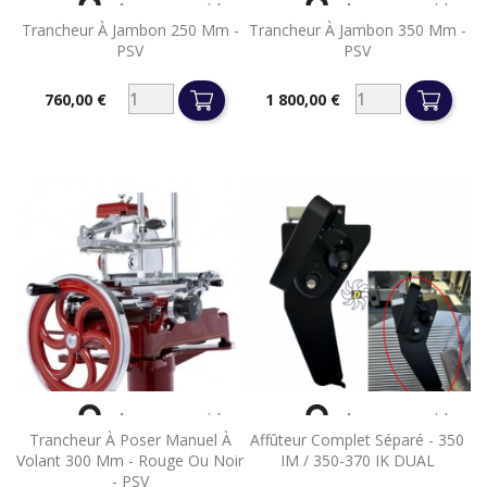


Aperçu rapide
Aperçu rapide
Trancheur À Jambon 250 Mm -
Trancheur À Jambon 350 Mm -
PSV
PSV
760,00 €
1 800,00 €
Prix
Prix


Aperçu rapide
Aperçu rapide
Trancheur À Poser Manuel À
Affûteur Complet Séparé - 350
Volant 300 Mm - Rouge Ou Noir
IM / 350-370 IK DUAL
- PSV