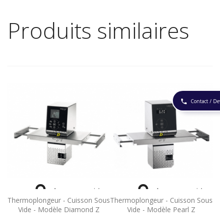
Produits similaires
Contact / De
phone


Aperçu rapide
Aperçu rapide
Thermoplongeur - Cuisson Sous
Thermoplongeur - Cuisson Sous
Vide - Modèle Diamond Z
Vide - Modèle Pearl Z