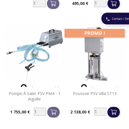
495,00 €
Prix
Contact / De
phone
PROMO !


Aperçu rapide
Aperçu rapide
Pompe À Saler PSV PM4 - 1
Poussoir PSV Villa ST13
Aiguille
1 755,00 €
2 138,00 €
Prix
Prix