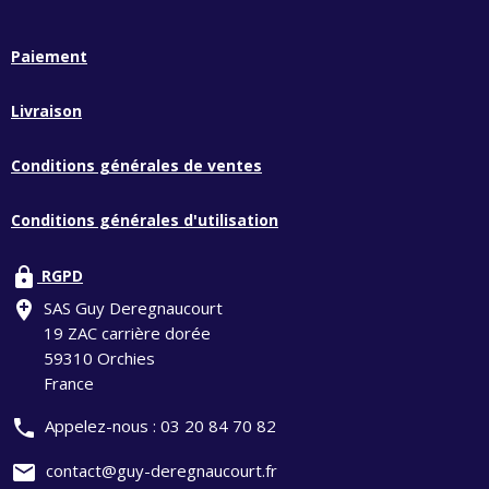
Paiement
Livraison
Conditions générales de ventes
Conditions générales d'utilisation
lock
RGPD
add_location
SAS Guy Deregnaucourt
19 ZAC carrière dorée
59310 Orchies
France
phone
Appelez-nous :
03 20 84 70 82
mail
contact@guy-deregnaucourt.fr