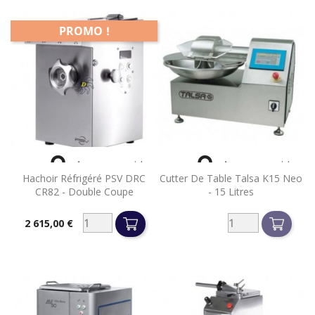
PROMO !


Aperçu rapide
Aperçu rapide
Hachoir Réfrigéré PSV DRC
Cutter De Table Talsa K15 Neo
CR82 - Double Coupe
- 15 Litres
2 615,00 €
Prix