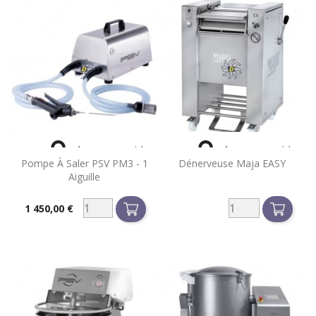


Aperçu rapide
Aperçu rapide
Pompe À Saler PSV PM3 - 1
Dénerveuse Maja EASY
Aiguille
1 450,00 €
Prix