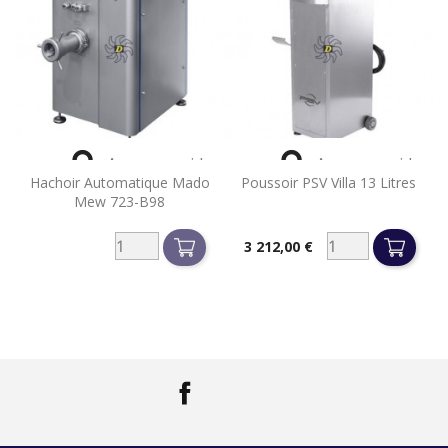


Aperçu rapide
Aperçu rapide
Hachoir Automatique Mado
Poussoir PSV Villa 13 Litres
Mew 723-B98
3 212,00 €
Prix
Facebook
LinkedIn