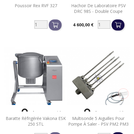


Aperçu rapide
Aperçu rapide
Poussoir Rex RVF 327
Hachoir De Laboratoire PSV
DRC 98S - Double Coupe
4 600,00 €
Prix


Aperçu rapide
Aperçu rapide
Baratte Réfrigérée Vakona ESK
Multisonde 5 Aiguilles Pour
250 STL
Pompe À Saler - PSV PM2 PM3