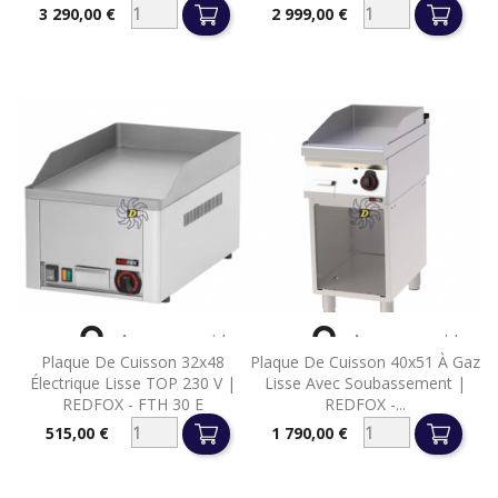
3 290,00 €
2 999,00 €
Prix
Prix


Aperçu rapide
Aperçu rapide
Plaque De Cuisson 32x48
Plaque De Cuisson 40x51 À Gaz
Électrique Lisse TOP 230 V |
Lisse Avec Soubassement |
REDFOX - FTH 30 E
REDFOX -...
515,00 €
1 790,00 €
Prix
Prix