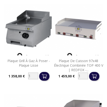


Aperçu rapide
Aperçu rapide
Plaque Grill À Gaz À Poser -
Plaque De Cuisson 97x48
Plaque Lisse
Électrique Combinée TOP 400 V
| REDFOX -...
1 358,00 €
1 459,00 €
Prix
Prix