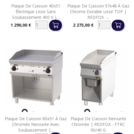


Aperçu rapide
Aperçu rapide
Plaque De Cuisson 40x51
Plaque De Cuisson 97x48 À Gaz
Électrique Lisse Sans
Chrome Durable Lisse TOP |
Soubassement 400 V |...
REDFOX -...
1 290,00 €
2 275,00 €
Prix
Prix


Aperçu rapide
Aperçu rapide
Plaque De Cuisson 80x51 À Gaz
Plaque De Cuisson Nervurée
Chromée Nervurée Avec
Chromée | REDFOX - FTRC
Soubassement |...
90/40 G