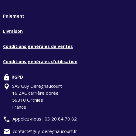
Paiement
Livraison
Conditions générales de ventes
Conditions générales d'utilisation
lock
RGPD
add_location
SAS Guy Deregnaucourt
19 ZAC carrière dorée
59310 Orchies
France
phone
Appelez-nous :
03 20 84 70 82
mail
contact@guy-deregnaucourt.fr