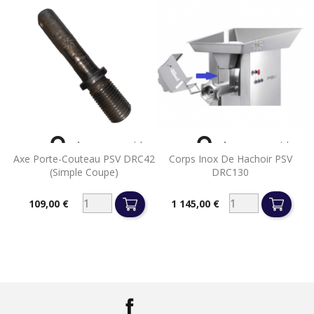


Aperçu rapide
Aperçu rapide
Axe Porte-Couteau PSV DRC42
Corps Inox De Hachoir PSV
(simple Coupe)
DRC130
109,00 €
1 145,00 €
Prix
Prix
Facebook
LinkedIn