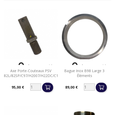


Aperçu rapide
Aperçu rapide
Axe Porte-Couteaux PSV
Bague Inox B98 Large 3
82L/82SP/C97/H2007/H22DC/C10/H2010/VR82...
Éléments
95,00 €
89,00 €
Prix
Prix