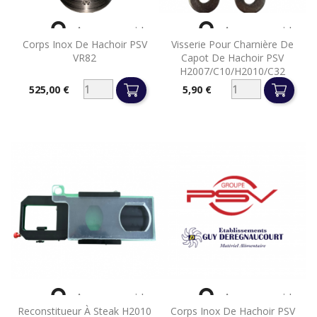


Aperçu rapide
Aperçu rapide
Corps Inox De Hachoir PSV
Visserie Pour Charnière De
VR82
Capot De Hachoir PSV
H2007/C10/H2010/C32
525,00 €
5,90 €
Prix
Prix


Aperçu rapide
Aperçu rapide
Reconstitueur À Steak H2010
Corps Inox De Hachoir PSV