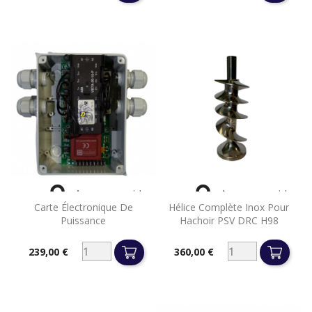


Aperçu rapide
Aperçu rapide
Carte Électronique De
Hélice Complète Inox Pour
Puissance
Hachoir PSV DRC H98
239,00 €
360,00 €
Prix
Prix