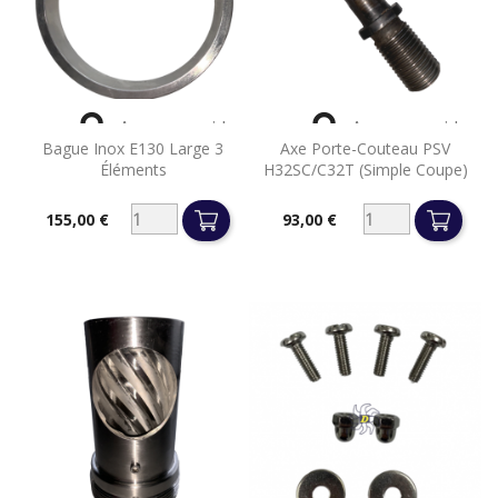


Aperçu rapide
Aperçu rapide
Bague Inox E130 Large 3
Axe Porte-Couteau PSV
Éléments
H32SC/C32T (simple Coupe)
155,00 €
93,00 €
Prix
Prix