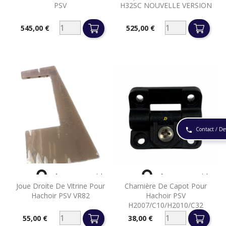
PSV
H32SC NOUVELLE VERSION
545,00 €
525,00 €
Prix
Prix
Contact / De
phone


Aperçu rapide
Aperçu rapide
Joue Droite De Vitrine Pour
Charnière De Capot Pour
Hachoir PSV VR82
Hachoir PSV
H2007/C10/H2010/C32
55,00 €
38,00 €
Prix
Prix