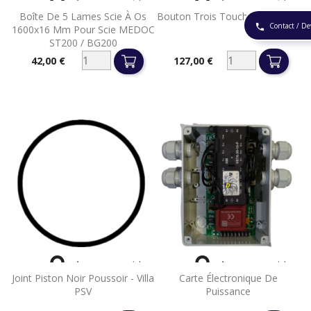


Aperçu rapide
Aperçu rapide
Boîte De 5 Lames Scie À Os
Bouton Trois Touches Complet
Contact / De
phone
1600x16 Mm Pour Scie MEDOC
ST200 / BG200
42,00 €
127,00 €
Prix
Prix


Aperçu rapide
Aperçu rapide
Joint Piston Noir Poussoir - Villa
Carte Électronique De
PSV
Puissance