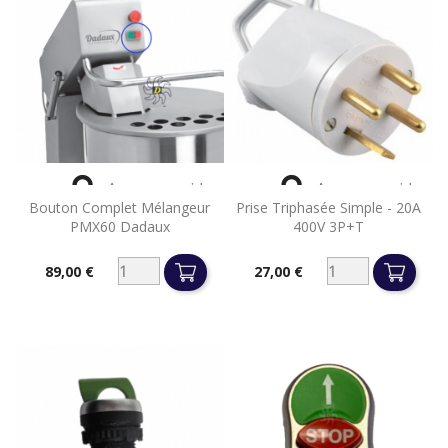


Aperçu rapide
Aperçu rapide
Bouton Complet Mélangeur
Prise Triphasée Simple - 20A
PMX60 Dadaux
400V 3P+T
89,00 €
27,00 €
Prix
Prix