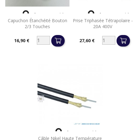


Aperçu rapide
Aperçu rapide
Capuchon Étanchéité Bouton
Prise Triphasée Tétrapolaire -
2/3 Touches
20A 400V
16,90 €
27,60 €
Prix
Prix

Aperçu rapide
Câble Nikel Haute Température