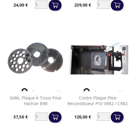
24,00 €
239,00 €
Prix
Prix


Aperçu rapide
Aperçu rapide
Grille, Plaque À Trous Pour
Contre Plaque Plexi
Hachoir B98
Reconstitueur PSV VR82 / CR82
37,50 €
120,00 €
Prix
Prix