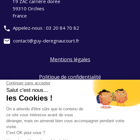
19 ZAC carrière dorée
59310 Orchies
France
phone
Appelez-nous :
03 20 84 70 82
mail
contact@guy-deregnaucourt.fr
Mentions légales
Politique de confidentialité