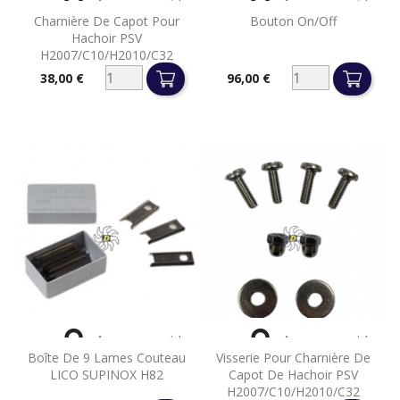


Aperçu rapide
Aperçu rapide
Charnière De Capot Pour
Bouton On/off
Hachoir PSV
H2007/C10/H2010/C32
38,00 €
96,00 €
Prix
Prix


Aperçu rapide
Aperçu rapide
Boîte De 9 Lames Couteau
Visserie Pour Charnière De
LICO SUPINOX H82
Capot De Hachoir PSV
H2007/C10/H2010/C32