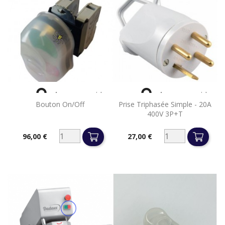


Aperçu rapide
Aperçu rapide
Bouton On/off
Prise Triphasée Simple - 20A
400V 3P+T
96,00 €
27,00 €
Prix
Prix