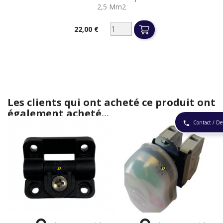
2,5 Mm2
22,00 €
Prix
Les clients qui ont acheté ce produit ont
également acheté...
Contact / De
phone