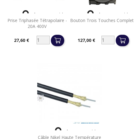


Aperçu rapide
Aperçu rapide
Prise Triphasée Tétrapolaire -
Bouton Trois Touches Complet
20A 400V
27,60 €
127,00 €
Prix
Prix

Aperçu rapide
Câble Nikel Haute Température