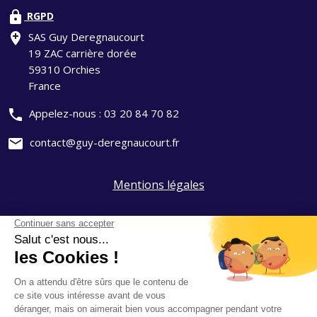
lock
RGPD
add_location
SAS Guy Deregnaucourt
19 ZAC carrière dorée
59310 Orchies
France
phone
Appelez-nous :
03 20 84 70 82
mail
contact@guy-deregnaucourt.fr
Mentions légales
Politique de confidentialité