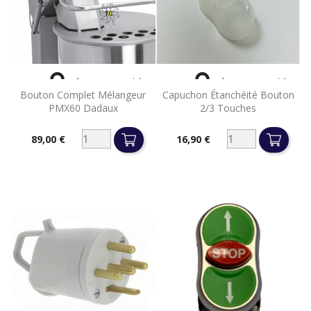


Aperçu rapide
Aperçu rapide
Bouton Complet Mélangeur
Capuchon Étanchéité Bouton
PMX60 Dadaux
2/3 Touches
89,00 €
16,90 €
Prix
Prix