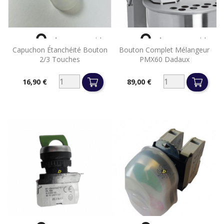


Aperçu rapide
Aperçu rapide
Capuchon Étanchéité Bouton
Bouton Complet Mélangeur
2/3 Touches
PMX60 Dadaux
16,90 €
89,00 €
Prix
Prix