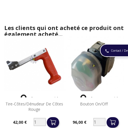
Les clients qui ont acheté ce produit ont
également acheté...
Contact / De
phone


Aperçu rapide
Aperçu rapide
Tire-Côtes/Dénudeur De Côtes
Bouton On/off
Rouge
42,00 €
96,00 €
Prix
Prix