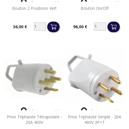


Aperçu rapide
Aperçu rapide
Bouton 2 Positions Vert
Bouton On/off
36,00 €
96,00 €
Prix
Prix


Aperçu rapide
Aperçu rapide
Prise Triphasée Tétrapolaire -
Prise Triphasée Simple - 20A
20A 400V
400V 3P+T