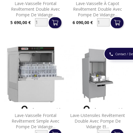
Lave-Vaisselle Frontal
Lave-Vaisselle À Capot
Revêtement Double Avec
Revêtement Double Avec
Pompe De Vidange...
Pompe De Vidange...
5 690,00 €
6 090,00 €
Prix
Prix
Contact / De
phone


Aperçu rapide
Aperçu rapide
Lave-Vaisselle Frontal
Lave-Ustensiles Revêtement
Revêtement Simple Avec
Double Avec Pompe De
Pompe De Vidange...
Vidange Et...