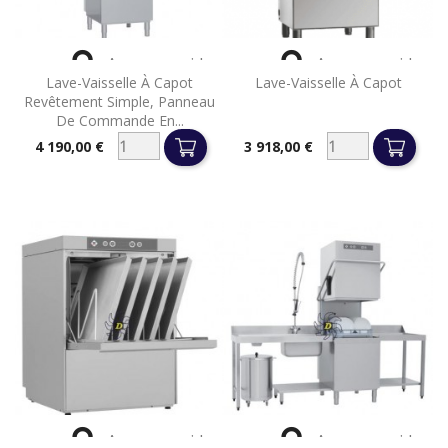


Aperçu rapide
Aperçu rapide
Lave-Vaisselle À Capot
Lave-Vaisselle À Capot
Revêtement Simple, Panneau
De Commande En...
4 190,00 €
3 918,00 €
Prix
Prix


Aperçu rapide
Aperçu rapide