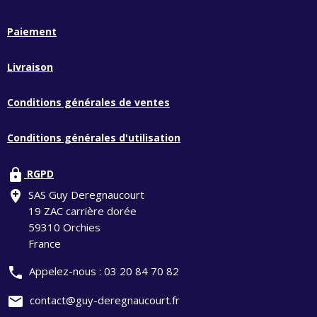
Paiement
Livraison
Conditions générales de ventes
Conditions générales d'utilisation
lock
RGPD
add_location
SAS Guy Deregnaucourt
19 ZAC carrière dorée
59310 Orchies
France
phone
Appelez-nous :
03 20 84 70 82
mail
contact@guy-deregnaucourt.fr